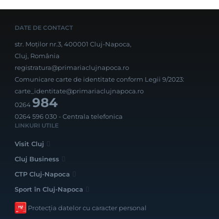
DATE DE CONTACT
str. Moților nr.3, 400001 Cluj-Napoca,
Cluj, România
registratura@primariaclujnapoca.ro
Comunicare carte de identitate conform Legii 9/2023:
carte_identitate@primariaclujnapoca.ro
984
0264
0264 596 030
- Centrala telefonica
LINKURI UTILE
Visit Cluj
Cluj Business
CTP Cluj-Napoca
Sport în Cluj-Napoca
Protecția datelor cu caracter personal