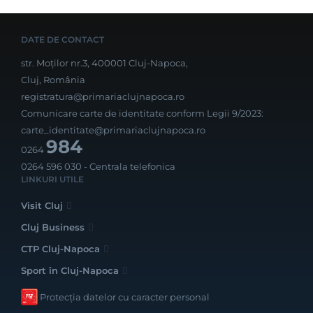
DATE DE CONTACT
str. Moților nr.3, 400001 Cluj-Napoca,
Cluj, România
registratura@primariaclujnapoca.ro
Comunicare carte de identitate conform Legii 9/2023:
carte_identitate@primariaclujnapoca.ro
984
0264
0264 596 030
- Centrala telefonica
LINKURI UTILE
Visit Cluj
Cluj Business
CTP Cluj-Napoca
Sport în Cluj-Napoca
Protecția datelor cu caracter personal