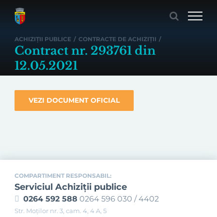
Skip
to
content
ACHIZIȚII PUBLICE
/
CONTRACTE DE ACHIZIȚII
/
Contract nr. 293761 din
12.05.2021
VEZI DOCUMENT OFICIAL
COMPARTIMENT RESPONSABIL:
Serviciul Achiziţii publice
0264 592 588
0264 596 030 / 4402
Str. Moţilor nr. 3, cam. 4, 4 A, 5