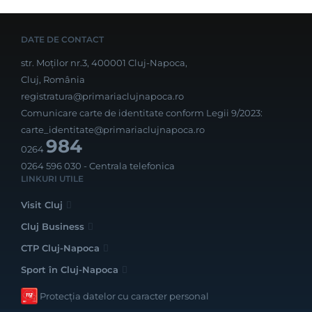
DATE DE CONTACT
str. Moților nr.3, 400001 Cluj-Napoca,
Cluj, România
registratura@primariaclujnapoca.ro
Comunicare carte de identitate conform Legii 9/2023:
carte_identitate@primariaclujnapoca.ro
984
0264
0264 596 030
- Centrala telefonica
LINKURI UTILE
Visit Cluj
Cluj Business
CTP Cluj-Napoca
Sport în Cluj-Napoca
Protecția datelor cu caracter personal