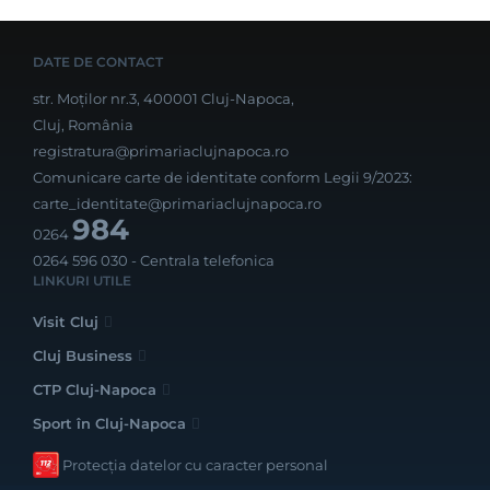
DATE DE CONTACT
str. Moților nr.3, 400001 Cluj-Napoca,
Cluj, România
registratura@primariaclujnapoca.ro
Comunicare carte de identitate conform Legii 9/2023:
carte_identitate@primariaclujnapoca.ro
984
0264
0264 596 030
- Centrala telefonica
LINKURI UTILE
Visit Cluj
Cluj Business
CTP Cluj-Napoca
Sport în Cluj-Napoca
Protecția datelor cu caracter personal