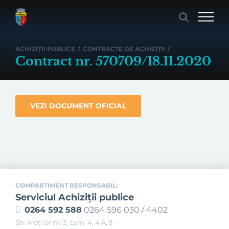
Skip
to
content
ACHIZIȚII PUBLICE
/
CONTRACTE DE ACHIZIȚII
/
Contract nr. 570709/18.11.2020
VEZI DOCUMENT OFICIAL
COMPARTIMENT RESPONSABIL:
Serviciul Achiziţii publice
0264 592 588
0264 596 030 / 4402
Str. Moţilor nr. 3, cam. 4, 4 A, 5