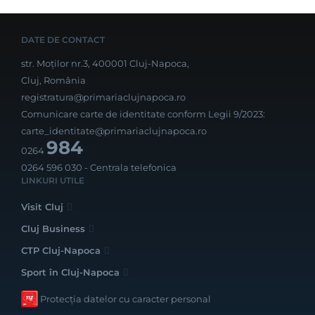
DATE DE CONTACT
str. Moților nr.3, 400001 Cluj-Napoca,
Cluj, România
registratura@primariaclujnapoca.ro
Comunicare carte de identitate conform Legii 9/2023:
carte_identitate@primariaclujnapoca.ro
984
0264
0264 596 030
- Centrala telefonica
LINKURI UTILE
Visit Cluj
Cluj Business
CTP Cluj-Napoca
Sport în Cluj-Napoca
Protecția datelor cu caracter personal