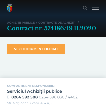
Skip
to
content
ACHIZIȚII PUBLICE
/
CONTRACTE DE ACHIZIȚII
/
Contract nr. 574186/19.11.2020
VEZI DOCUMENT OFICIAL
COMPARTIMENT RESPONSABIL:
Serviciul Achiziţii publice
0264 592 588
0264 596 030 / 4402
Str. Moţilor nr. 3, cam. 4, 4 A, 5