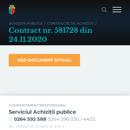
Skip
to
content
ACHIZIȚII PUBLICE
/
CONTRACTE DE ACHIZIȚII
/
Contract nr. 581728 din
24.11.2020
VEZI DOCUMENT OFICIAL
COMPARTIMENT RESPONSABIL:
Serviciul Achiziţii publice
0264 592 588
0264 596 030 / 4402
Str. Moţilor nr. 3, cam. 4, 4 A, 5