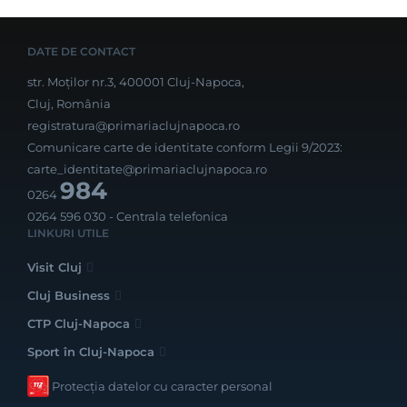
DATE DE CONTACT
str. Moților nr.3, 400001 Cluj-Napoca,
Cluj, România
registratura@primariaclujnapoca.ro
Comunicare carte de identitate conform Legii 9/2023:
carte_identitate@primariaclujnapoca.ro
984
0264
0264 596 030
- Centrala telefonica
LINKURI UTILE
Visit Cluj
Cluj Business
CTP Cluj-Napoca
Sport în Cluj-Napoca
Protecția datelor cu caracter personal