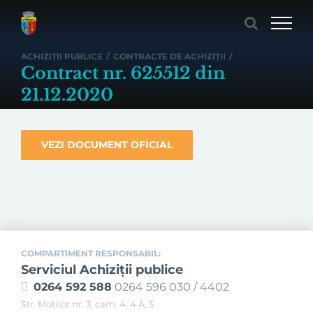
Skip
to
content
ACHIZIȚII PUBLICE
/
CONTRACTE DE ACHIZIȚII
/
Contract nr. 625512 din
21.12.2020
VEZI DOCUMENT OFICIAL
COMPARTIMENT RESPONSABIL:
Serviciul Achiziţii publice
0264 592 588
0264 596 030 / 4402
Str. Moţilor nr. 3, cam. 4, 4 A, 5