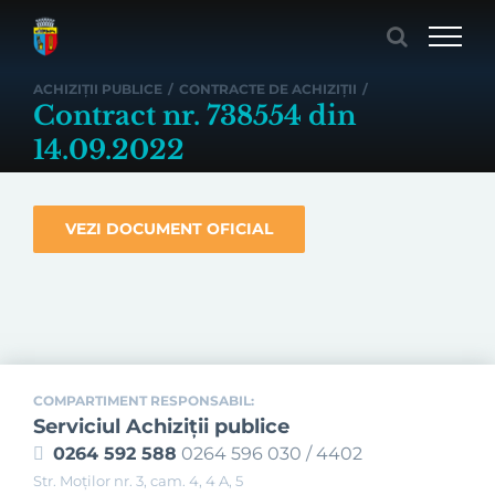
Skip
to
content
ACHIZIȚII PUBLICE
/
CONTRACTE DE ACHIZIȚII
/
Contract nr. 738554 din
14.09.2022
VEZI DOCUMENT OFICIAL
COMPARTIMENT RESPONSABIL:
Serviciul Achiziţii publice
0264 592 588
0264 596 030 / 4402
Str. Moţilor nr. 3, cam. 4, 4 A, 5