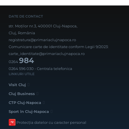
DATE DE CONTACT
str. Moților nr.3, 400001 Cluj-Napoca,
Cluj, România
registratura@primariaclujnapoca.ro
Comunicare carte de identitate conform Legii 9/2023:
carte_identitate@primariaclujnapoca.ro
984
0264
0264 596 030
- Centrala telefonica
LINKURI UTILE
Visit Cluj
Cluj Business
CTP Cluj-Napoca
Sport în Cluj-Napoca
Protecția datelor cu caracter personal