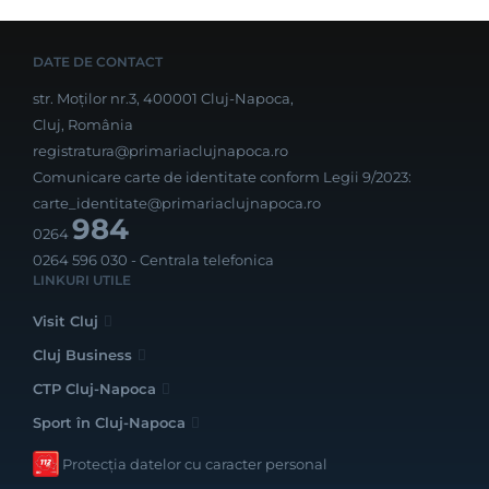
DATE DE CONTACT
str. Moților nr.3, 400001 Cluj-Napoca,
Cluj, România
registratura@primariaclujnapoca.ro
Comunicare carte de identitate conform Legii 9/2023:
carte_identitate@primariaclujnapoca.ro
984
0264
0264 596 030
- Centrala telefonica
LINKURI UTILE
Visit Cluj
Cluj Business
CTP Cluj-Napoca
Sport în Cluj-Napoca
Protecția datelor cu caracter personal