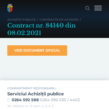
Skip
to
content
ACHIZIȚII PUBLICE
/
CONTRACTE DE ACHIZIȚII
/
Contract nr. 84140 din
08.02.2021
VEZI DOCUMENT OFICIAL
COMPARTIMENT RESPONSABIL:
Serviciul Achiziţii publice
0264 592 588
0264 596 030 / 4402
Str. Moţilor nr. 3, cam. 4, 4 A, 5