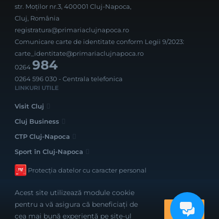
str. Moților nr.3, 400001 Cluj-Napoca,
Cluj, România
registratura@primariaclujnapoca.ro
Comunicare carte de identitate conform Legii 9/2023:
carte_identitate@primariaclujnapoca.ro
984
0264
0264 596 030
- Centrala telefonica
LINKURI UTILE
Visit Cluj
Cluj Business
CTP Cluj-Napoca
Sport în Cluj-Napoca
Protecția datelor cu caracter personal
Acest site utilizează module cookie
pentru a vă asigura că beneficiați de
OK
cea mai bună experiență pe site-ul