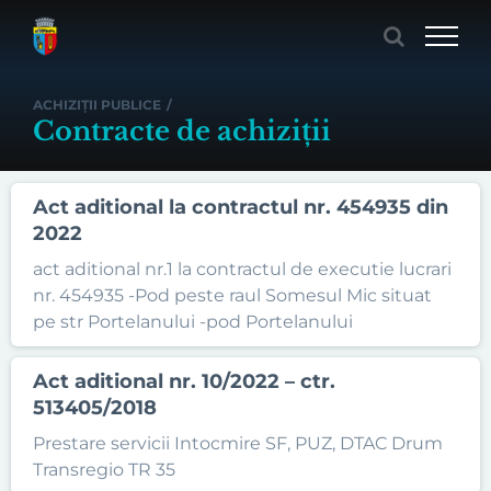
Skip
to
content
ACHIZIȚII PUBLICE
/
Contracte de achiziții
Act aditional la contractul nr. 454935 din
2022
act aditional nr.1 la contractul de executie lucrari
nr. 454935 -Pod peste raul Somesul Mic situat
pe str Portelanului -pod Portelanului
Act aditional nr. 10/2022 – ctr.
513405/2018
Prestare servicii Intocmire SF, PUZ, DTAC Drum
Transregio TR 35