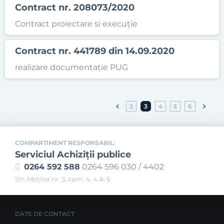
Contract nr. 208073/2020
Contract proiectare si execuție
Contract nr. 441789 din 14.09.2020
realizare documentație PUG
2
3
4
5
6
COMPARTIMENT RESPONSABIL:
Serviciul Achiziţii publice
0264 592 588
0264 596 030 / 4402
Str. Moţilor nr. 3, cam. 4, 4 A, 5
DATE DE CONTACT