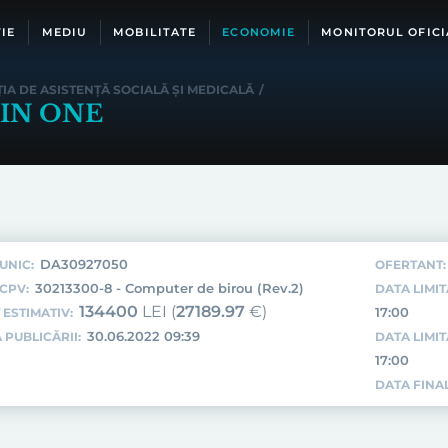
IE
MEDIU
MOBILITATE
ECONOMIE
MONITORUL OFICI
IA DE ASISTENȚĂ SOCIALĂ ȘI MEDICALĂ
/
 IN ONE
DA30927050
UNIC:
OFERTANT:
30213300-8 - Computer de birou (Rev.2)
CPV:
DATA LIMIT
134400
LEI (
27189.97
€)
17:00
 ESTIMATIV:
30.06.2022 09:39
 PUBLICĂRII:
DATA LIMI
17:00
DATA FINAL