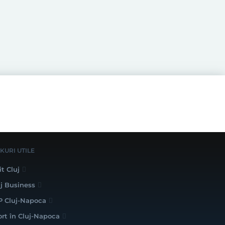
NKURI UTILE
it Cluj
uj Business
P Cluj-Napoca
ort în Cluj-Napoca