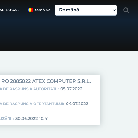
AL LOCAL
Română
RO 2885022 ATEX COMPUTER S.R.L.
05.07.2022
Ă DE RĂSPUNS A AUTORITĂȚII:
04.07.2022
TĂ DE RĂSPUNS A OFERTANTULUI:
30.06.2022 10:41
IZĂRII: