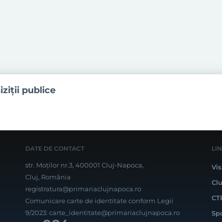
iziţii publice
DATE DE CONTACT
LI
str. Moților nr.3, 400001 Cluj-Napoca,
Vis
Cluj, România
Cl
registratura@primariaclujnapoca.ro
CT
Comunicare carte de identitate conform Legii
9/2023:
carte_identitate@primariaclujnapoca.ro
Sp