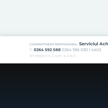
Serviciul Ach
COMPARTIMENT RESPONSABIL:
0264 592 588
0264 596 030 / 4402
Str. Moţilor nr. 3, cam. 4, 4 A, 5