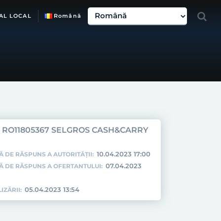
AL LOCAL
Română
RO11805367 SELGROS CASH&CARRY
10.04.2023 17:00
Ă DE RĂSPUNS A AUTORITĂȚII:
07.04.2023
TĂ DE RĂSPUNS A OFERTANTULUI:
05.04.2023 13:54
IZĂRII: