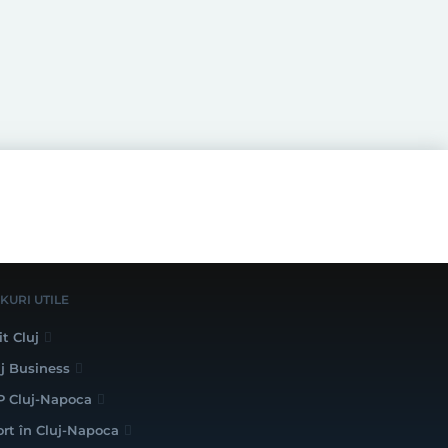
NKURI UTILE
it Cluj
uj Business
P Cluj-Napoca
ort în Cluj-Napoca