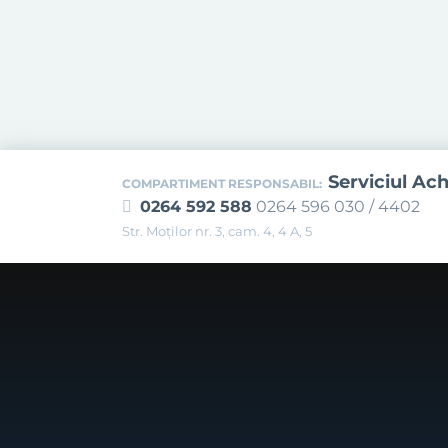
Serviciul Ach
COMPARTIMENT RESPONSABIL:
0264 592 588
0264 596 030 / 4402
Str. Moţilor nr. 3, cam. 4, 4 A, 5