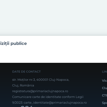
iziţii publice
DATE DE CONTACT
LI
str. Moților nr.3, 400001 Cluj-Napoca,
Vis
Cluj, România
Cl
registratura@primariaclujnapoca.ro
CT
Comunicare carte de identitate conform Legii
9/2023:
carte_identitate@primariaclujnapoca.ro
Sp