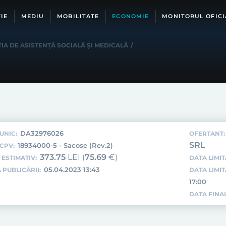
IE
MEDIU
MOBILITATE
ECONOMIE
MONITORUL OFICI
IA DE ASISTENȚĂ SOCIALĂ ȘI MEDICALĂ
/
DA32976026
UNIC:
OFERTANT:
SRL
18934000-5 - Sacose (Rev.2)
CPV:
373.75
LEI (
75.69
€)
 ESTIMATIV:
DATA LIMIT
05.04.2023 13:43
 PUBLICĂRII:
DATA LIMI
17:00
DATA FINAL