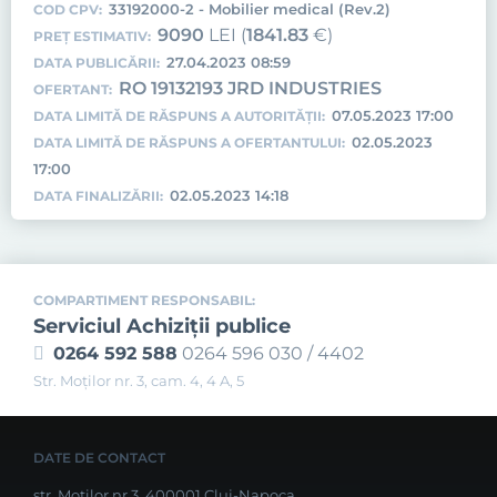
33192000-2 - Mobilier medical (Rev.2)
COD CPV:
9090
LEI (
1841.83
€)
PREȚ ESTIMATIV:
27.04.2023 08:59
DATA PUBLICĂRII:
RO 19132193 JRD INDUSTRIES
OFERTANT:
07.05.2023 17:00
DATA LIMITĂ DE RĂSPUNS A AUTORITĂȚII:
02.05.2023
DATA LIMITĂ DE RĂSPUNS A OFERTANTULUI:
17:00
02.05.2023 14:18
DATA FINALIZĂRII:
COMPARTIMENT RESPONSABIL:
Serviciul Achiziţii publice
0264 592 588
0264 596 030 / 4402
Str. Moţilor nr. 3, cam. 4, 4 A, 5
DATE DE CONTACT
str. Moților nr.3, 400001 Cluj-Napoca,