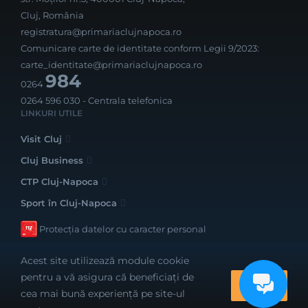
Cluj, România
registratura@primariaclujnapoca.ro
Comunicare carte de identitate conform Legii 9/2023:
carte_identitate@primariaclujnapoca.ro
984
0264
0264 596 030
- Centrala telefonica
LINKURI UTILE
Visit Cluj
Cluj Business
CTP Cluj-Napoca
Sport în Cluj-Napoca
Protecția datelor cu caracter personal
Acest site utilizează module cookie
pentru a vă asigura că beneficiați de
OK
cea mai bună experiență pe site-ul
Realizat cu bune intenții de către