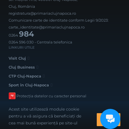
Cluj, România
registratura@primariaclujnapoca.ro
Comunicare carte de identitate conform Legii 9/2023:
carte_identitate@primariaclujnapoca.ro
984
0264
0264 596 030
- Centrala telefonica
LINKURI UTILE
Visit Cluj
Cluj Business
CTP Cluj-Napoca
Sport în Cluj-Napoca
Protecția datelor cu caracter personal
Acest site utilizează module cookie
pentru a vă asigura că beneficiați de
OK
cea mai bună experiență pe site-ul
Realizat cu bune intenții de către