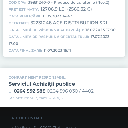
39831240-0 - Produse de curatenie (Rev.2)
COD CPV:
12706.9
LEI (
2566.32
€)
PREȚ ESTIMATIV:
11.07.2023 14:47
DATA PUBLICĂRII:
32231046 ACE DISTRIBUTION SRL
OFERTANT:
16.07.2023 17:00
DATA LIMITĂ DE RĂSPUNS A AUTORITĂȚII:
17.07.2023
DATA LIMITĂ DE RĂSPUNS A OFERTANTULUI:
17:00
11.07.2023 15:11
DATA FINALIZĂRII:
COMPARTIMENT RESPONSABIL:
Serviciul Achiziţii publice
0264 592 588
0264 596 030 / 4402
Str. Moţilor nr. 3, cam. 4, 4 A, 5
DATE DE CONTACT
str. Moților nr.3, 400001 Cluj-Napoca,