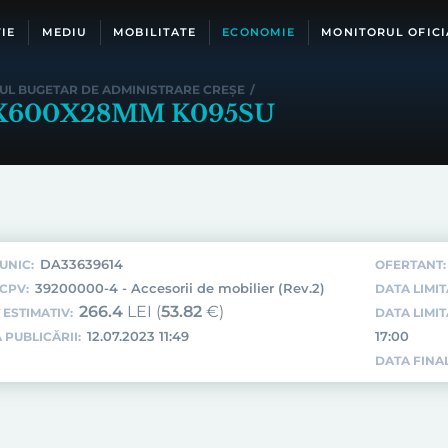
IE
MEDIU
MOBILITATE
ECONOMIE
MONITORUL OFICI
UL BUGETAR DE ADMINISTRARE CREȘE
/
0X600X28MM K095SU
DA33639614
UNIC:
OFERTANT:
39200000-4 - Accesorii de mobilier (Rev.2)
CPV:
DATA LIMIT
266.4
LEI (
53.82
€)
 ESTIMATIV:
DATA LIMI
12.07.2023 11:49
17:00
 PUBLICĂRII:
DATA FINAL