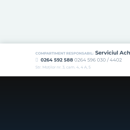
Serviciul Ach
COMPARTIMENT RESPONSABIL:
0264 592 588
0264 596 030 / 4402
Str. Moţilor nr. 3, cam. 4, 4 A, 5