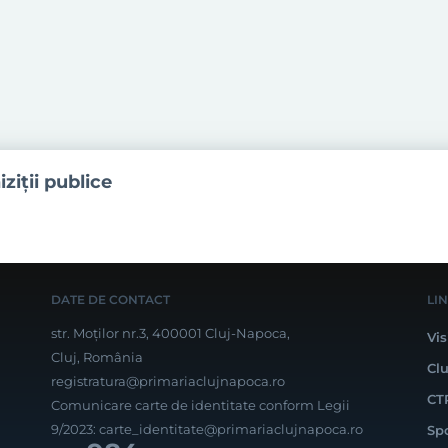
iziţii publice
DATE DE CONTACT
LI
str. Moților nr.3, 400001 Cluj-Napoca,
Vis
Cluj, România
Cl
registratura@primariaclujnapoca.ro
CT
Comunicare carte de identitate conform Legii
9/2023:
carte_identitate@primariaclujnapoca.ro
Sp