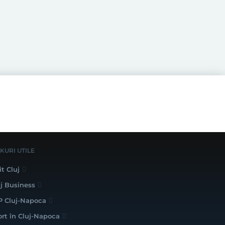
NKURI UTILE
it Cluj
uj Business
P Cluj-Napoca
ort în Cluj-Napoca