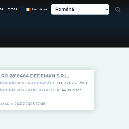
AL LOCAL
Română
RO 2816464 DEDEMAN S.R.L.
31.07.2023 17:00
Ă DE RĂSPUNS A AUTORITĂȚII:
14.07.2023
TĂ DE RĂSPUNS A OFERTANTULUI:
26.07.2023 17:06
IZĂRII: