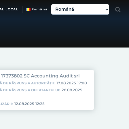
AL LOCAL
Română
17373802 SC Accounting Audit srl
17.08.2025 17:00
Ă DE RĂSPUNS A AUTORITĂȚII:
28.08.2025
TĂ DE RĂSPUNS A OFERTANTULUI:
12.08.2025 12:25
IZĂRII: