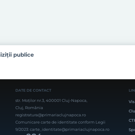
iziţii publice
DATE DE CONTACT
LI
str. Moților nr.3, 400001 Cluj-Napoca,
Vis
Cluj, România
Cl
registratura@primariaclujnapoca.ro
CT
Comunicare carte de identitate conform Legii
9/2023:
carte_identitate@primariaclujnapoca.ro
Sp