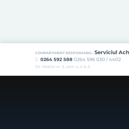
Serviciul Ach
COMPARTIMENT RESPONSABIL:
0264 592 588
0264 596 030 / 4402
Str. Moţilor nr. 3, cam. 4, 4 A, 5