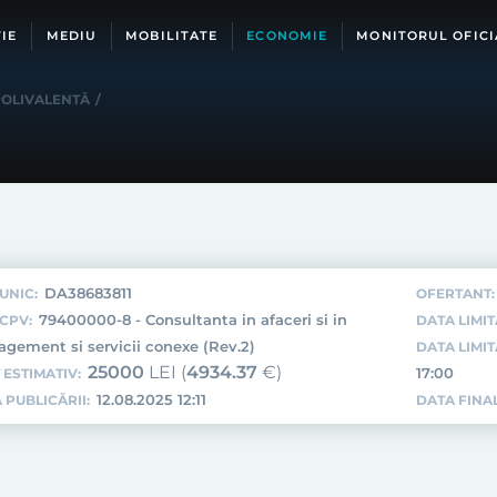
IE
MEDIU
MOBILITATE
ECONOMIE
MONITORUL OFICI
POLIVALENTĂ
/
DA38683811
UNIC:
OFERTANT:
79400000-8 - Consultanta in afaceri si in
CPV:
DATA LIMIT
gement si servicii conexe (Rev.2)
DATA LIMI
25000
LEI (
4934.37
€)
17:00
 ESTIMATIV:
12.08.2025 12:11
 PUBLICĂRII:
DATA FINAL