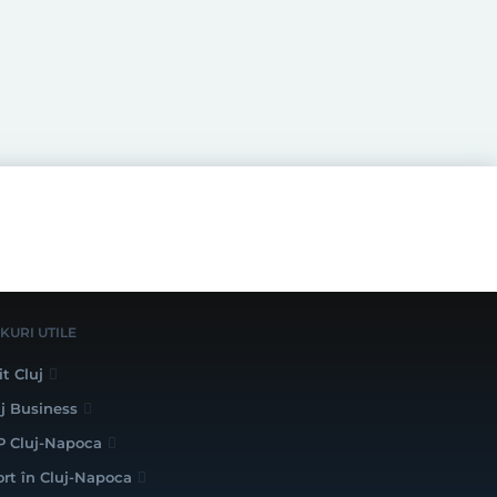
NKURI UTILE
it Cluj
uj Business
P Cluj-Napoca
ort în Cluj-Napoca