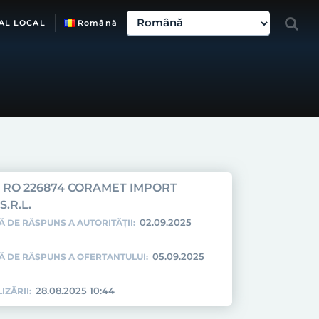
AL LOCAL
Română
RO 226874 CORAMET IMPORT
.R.L.
02.09.2025
Ă DE RĂSPUNS A AUTORITĂȚII:
05.09.2025
TĂ DE RĂSPUNS A OFERTANTULUI:
28.08.2025 10:44
IZĂRII: