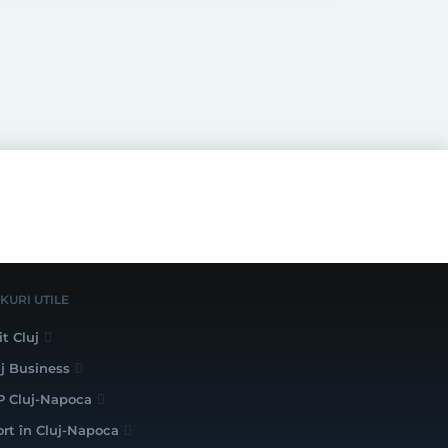
NKURI UTILE
it Cluj
uj Business
P Cluj-Napoca
ort în Cluj-Napoca