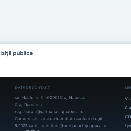
iziţii publice
DATE DE CONTACT
LI
str. Moților nr.3, 400001 Cluj-Napoca,
Vis
Cluj, România
Cl
registratura@primariaclujnapoca.ro
CT
Comunicare carte de identitate conform Legii
9/2023:
carte_identitate@primariaclujnapoca.ro
Sp