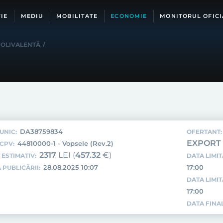
IE
MEDIU
MOBILITATE
ECONOMIE
MONITORUL OFICI
POLIVALENTĂ
/
DA38759834
UNIC:
OFERTANT:
EXPORT S
44810000-1 - Vopsele (Rev.2)
CPV:
2317
LEI (
457.32
€)
 ESTIMATIV:
DATA LIMIT
28.08.2025 10:07
17:00
 PUBLICĂRII:
DATA LIMI
17:00
DATA FINAL