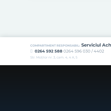
Serviciul Ach
COMPARTIMENT RESPONSABIL:
0264 592 588
0264 596 030 / 4402
Str. Moţilor nr. 3, cam. 4, 4 A, 5