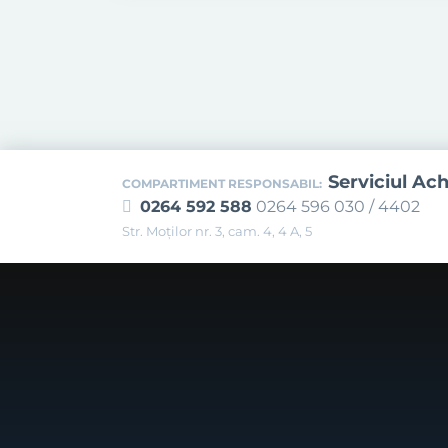
Serviciul Ach
COMPARTIMENT RESPONSABIL:
0264 592 588
0264 596 030 / 4402
Str. Moţilor nr. 3, cam. 4, 4 A, 5