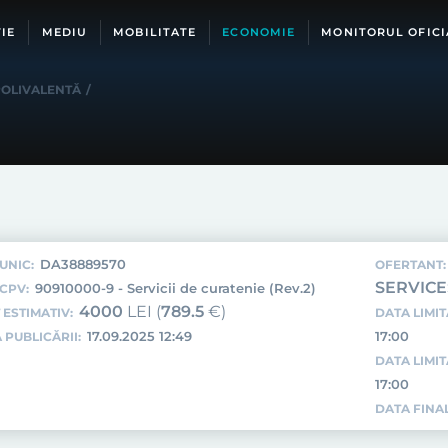
IE
MEDIU
MOBILITATE
ECONOMIE
MONITORUL OFICI
POLIVALENTĂ
/
DA38889570
UNIC:
OFERTANT:
SERVICE
90910000-9 - Servicii de curatenie (Rev.2)
CPV:
4000
LEI (
789.5
€)
 ESTIMATIV:
DATA LIMIT
17.09.2025 12:49
17:00
 PUBLICĂRII:
DATA LIMI
17:00
DATA FINAL