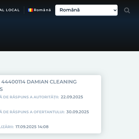
AL LOCAL
Română
44400114 DAMIAN CLEANING
S
22.09.2025
Ă DE RĂSPUNS A AUTORITĂȚII:
30.09.2025
TĂ DE RĂSPUNS A OFERTANTULUI:
17.09.2025 14:08
IZĂRII: