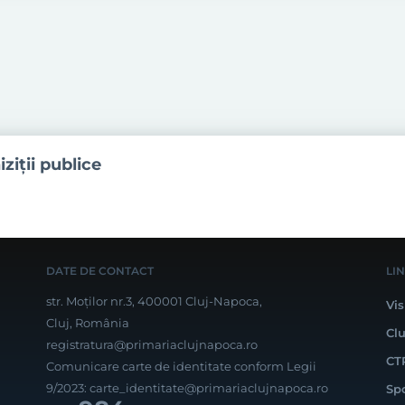
iziţii publice
DATE DE CONTACT
LI
str. Moților nr.3, 400001 Cluj-Napoca,
Vis
Cluj, România
Cl
registratura@primariaclujnapoca.ro
CT
Comunicare carte de identitate conform Legii
9/2023:
carte_identitate@primariaclujnapoca.ro
Sp