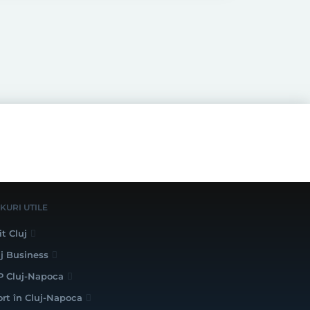
NKURI UTILE
it Cluj
uj Business
P Cluj-Napoca
ort în Cluj-Napoca