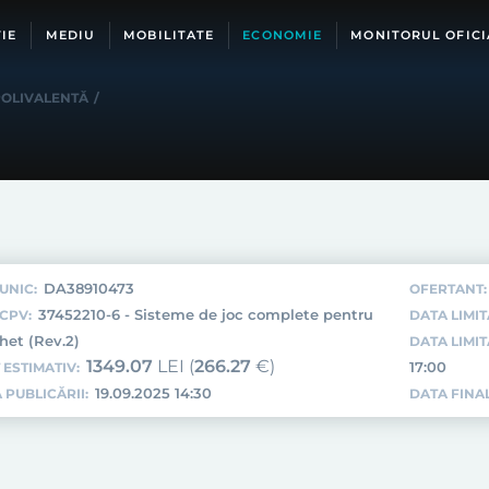
IE
MEDIU
MOBILITATE
ECONOMIE
MONITORUL OFICI
POLIVALENTĂ
/
DA38910473
UNIC:
OFERTANT:
37452210-6 - Sisteme de joc complete pentru
CPV:
DATA LIMIT
het (Rev.2)
DATA LIMI
1349.07
LEI (
266.27
€)
17:00
 ESTIMATIV:
19.09.2025 14:30
 PUBLICĂRII:
DATA FINAL