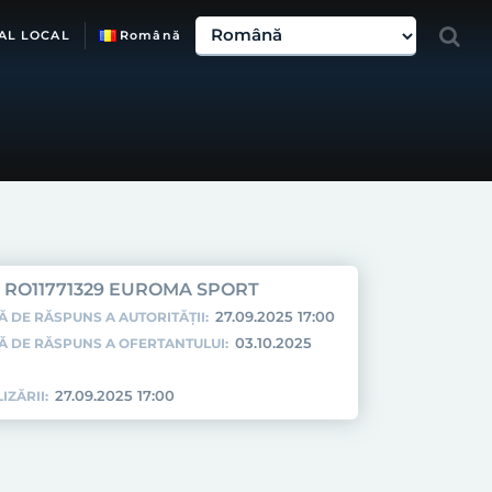
AL LOCAL
Română
RO11771329 EUROMA SPORT
27.09.2025 17:00
Ă DE RĂSPUNS A AUTORITĂȚII:
03.10.2025
TĂ DE RĂSPUNS A OFERTANTULUI:
27.09.2025 17:00
IZĂRII: