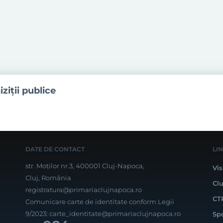
iziţii publice
DATE DE CONTACT
LI
str. Moților nr.3, 400001 Cluj-Napoca,
Vis
Cluj, România
Cl
registratura@primariaclujnapoca.ro
CT
Comunicare carte de identitate conform Legii
9/2023:
carte_identitate@primariaclujnapoca.ro
Sp