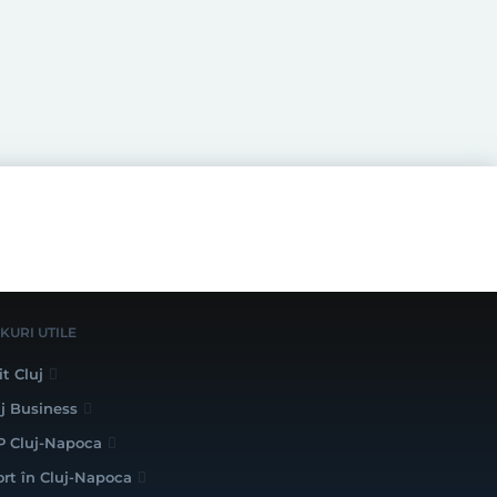
NKURI UTILE
it Cluj
uj Business
P Cluj-Napoca
ort în Cluj-Napoca