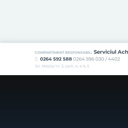
Serviciul Ach
COMPARTIMENT RESPONSABIL:
0264 592 588
0264 596 030 / 4402
Str. Moţilor nr. 3, cam. 4, 4 A, 5