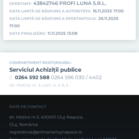
43842746 PROFI LUNA S.R.L.
OFERTANT:
16.11.2025 17:00
DATA LIMITĂ DE RĂSPUNS A AUTORITĂȚII:
26.11.2025
DATA LIMITĂ DE RĂSPUNS A OFERTANTULUI:
17:00
11.11.2025 13:08
DATA FINALIZĂRII:
COMPARTIMENT RESPONSABIL:
Serviciul Achiziţii publice
0264 592 588
0264 596 030 / 4402
Str. Moţilor nr. 3, cam. 4, 4 A, 5
DATE DE CONTACT
str. Moților nr.3, 400001 Cluj-Napoca,
Cluj, România
registratura@primariaclujnapoca.ro