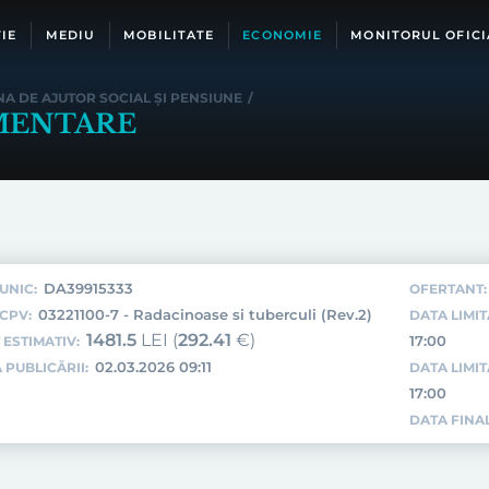
IE
MEDIU
MOBILITATE
ECONOMIE
MONITORUL OFICI
NA DE AJUTOR SOCIAL ȘI PENSIUNE
/
MENTARE
DA39915333
UNIC:
OFERTANT:
03221100-7 - Radacinoase si tuberculi (Rev.2)
CPV:
DATA LIMIT
1481.5
LEI (
292.41
€)
17:00
 ESTIMATIV:
02.03.2026 09:11
 PUBLICĂRII:
DATA LIMI
17:00
DATA FINAL