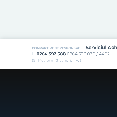
Serviciul Ach
COMPARTIMENT RESPONSABIL:
0264 592 588
0264 596 030 / 4402
Str. Moţilor nr. 3, cam. 4, 4 A, 5