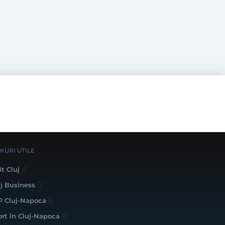
NKURI UTILE
it Cluj
uj Business
P Cluj-Napoca
ort în Cluj-Napoca