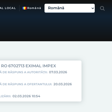
AL LOCAL
Română
RO 6702713 EXIMAL IMPEX
07.03.2026
Ă DE RĂSPUNS A AUTORITĂȚII:
20.03.2026
TĂ DE RĂSPUNS A OFERTANTULUI:
02.03.2026 10:54
IZĂRII: