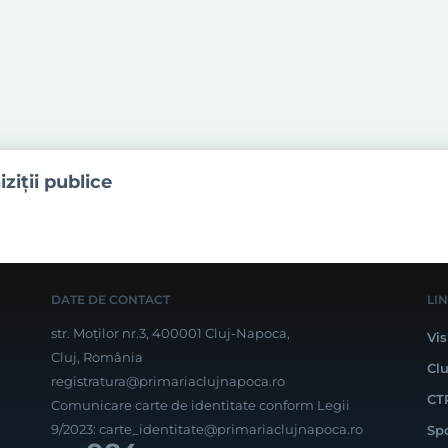
iziţii publice
DATE DE CONTACT
LI
str. Moților nr.3, 400001 Cluj-Napoca,
Vis
Cluj, România
Cl
registratura@primariaclujnapoca.ro
CT
Comunicare carte de identitate conform Legii
9/2023:
carte_identitate@primariaclujnapoca.ro
Sp