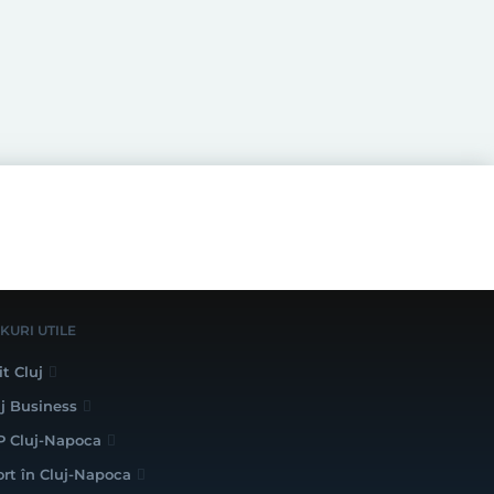
NKURI UTILE
it Cluj
uj Business
P Cluj-Napoca
ort în Cluj-Napoca