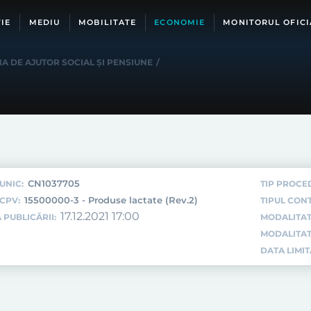
IE
MEDIU
MOBILITATE
ECONOMIE
MONITORUL OFICI
A DE AJUTOR SOCIAL ȘI PENSIUNE
/
CN1037705
UNIC:
TIP PROCE
15500000-3 - Produse lactate (Rev.2)
CPV:
TIPUL CON
17.12.2021 17:00
 PUBLICĂRII:
MODALITAT
MODALITAT
DATA LIMI