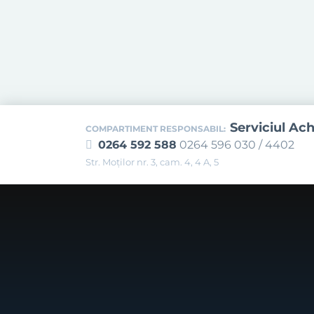
Serviciul Ach
COMPARTIMENT RESPONSABIL:
0264 592 588
0264 596 030 / 4402
Str. Moţilor nr. 3, cam. 4, 4 A, 5