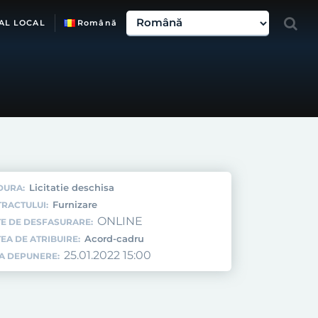
AL LOCAL
Română
Licitatie deschisa
DURA:
Furnizare
TRACTULUI:
ONLINE
E DE DESFASURARE:
Acord-cadru
EA DE ATRIBUIRE:
25.01.2022 15:00
TA DEPUNERE: