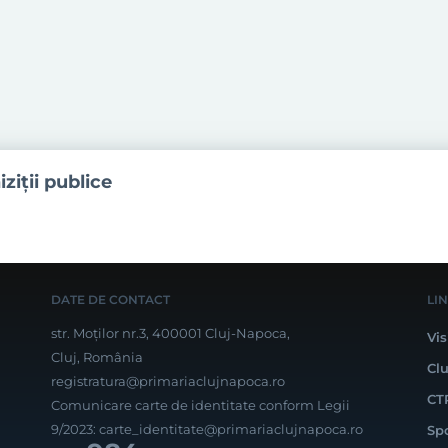
iziţii publice
DATE DE CONTACT
LI
str. Moților nr.3, 400001 Cluj-Napoca,
Vis
Cluj, România
Cl
registratura@primariaclujnapoca.ro
CT
Comunicare carte de identitate conform Legii
9/2023:
carte_identitate@primariaclujnapoca.ro
Sp