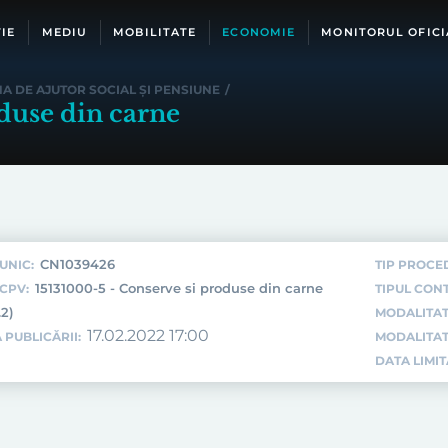
IE
MEDIU
MOBILITATE
ECONOMIE
MONITORUL OFICI
A DE AJUTOR SOCIAL ȘI PENSIUNE
/
duse din carne
CN1039426
UNIC:
TIP PROCE
15131000-5 - Conserve si produse din carne
CPV:
TIPUL CON
.2)
MODALITAT
17.02.2022 17:00
 PUBLICĂRII:
MODALITAT
DATA LIMI