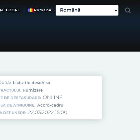
AL LOCAL
Română
Licitatie deschisa
DURA:
Furnizare
TRACTULUI:
ONLINE
E DE DESFASURARE:
Acord-cadru
EA DE ATRIBUIRE:
22.03.2022 15:00
TA DEPUNERE: