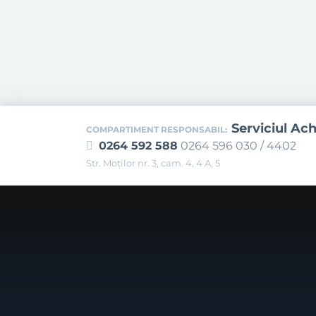
Serviciul Ach
COMPARTIMENT RESPONSABIL:
0264 592 588
0264 596 030 / 4402
Str. Moţilor nr. 3, cam. 4, 4 A, 5