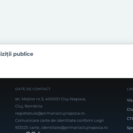
iziţii publice
DATE DE CONTACT
LI
str. Moților nr.3, 400001 Cluj-Napoca,
Vis
Cluj, România
Cl
registratura@primariaclujnapoca.ro
CT
Comunicare carte de identitate conform Legii
9/2023:
carte_identitate@primariaclujnapoca.ro
Sp