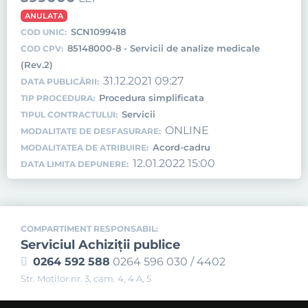
ANULATA
SCN1099418
COD UNIC:
85148000-8 - Servicii de analize medicale
COD CPV:
(Rev.2)
31.12.2021 09:27
DATA PUBLICĂRII:
Procedura simplificata
TIP PROCEDURA:
Servicii
TIPUL CONTRACTULUI:
ONLINE
MODALITATE DE DESFASURARE:
Acord-cadru
MODALITATEA DE ATRIBUIRE:
12.01.2022 15:00
DATA LIMITA DEPUNERE:
COMPARTIMENT RESPONSABIL:
Serviciul Achiziţii publice
0264 592 588
0264 596 030 / 4402
Str. Moţilor nr. 3, cam. 4, 4 A, 5