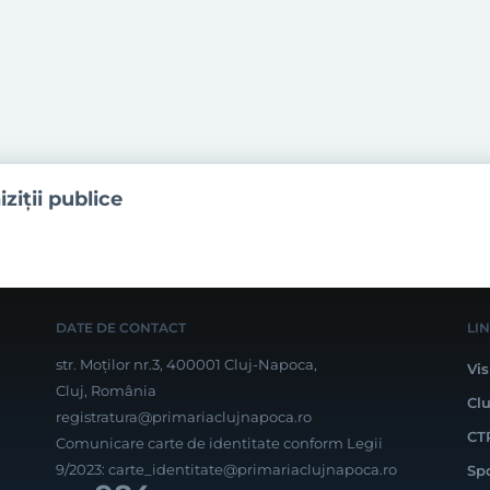
iziţii publice
DATE DE CONTACT
LI
str. Moților nr.3, 400001 Cluj-Napoca,
Vis
Cluj, România
Cl
registratura@primariaclujnapoca.ro
CT
Comunicare carte de identitate conform Legii
9/2023:
carte_identitate@primariaclujnapoca.ro
Sp