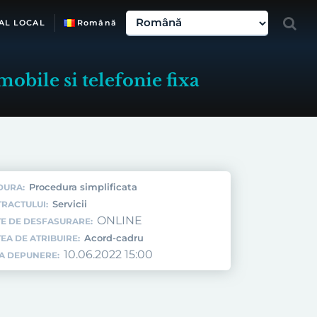
AL LOCAL
Română
mobile si telefonie fixa
Procedura simplificata
DURA:
Servicii
TRACTULUI:
ONLINE
E DE DESFASURARE:
Acord-cadru
EA DE ATRIBUIRE:
10.06.2022 15:00
TA DEPUNERE: