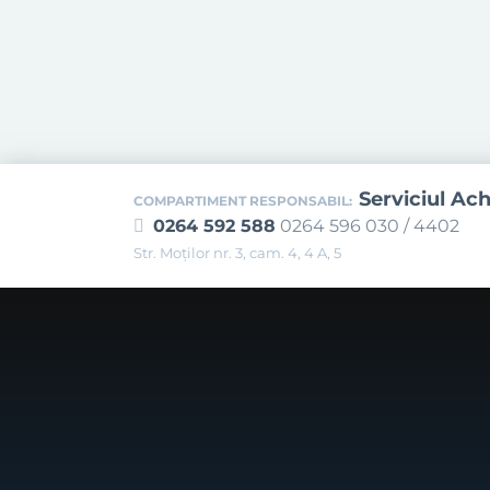
Serviciul Ach
COMPARTIMENT RESPONSABIL:
0264 592 588
0264 596 030 / 4402
Str. Moţilor nr. 3, cam. 4, 4 A, 5