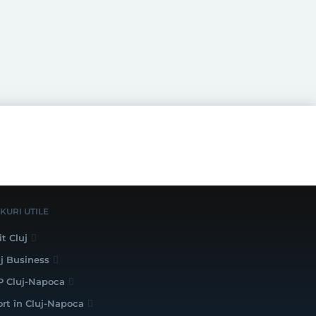
NKURI UTILE
it Cluj
uj Business
P Cluj-Napoca
ort în Cluj-Napoca