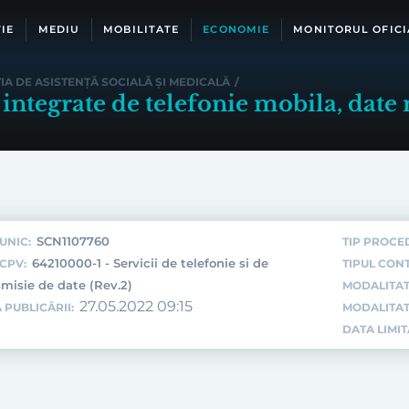
IE
MEDIU
MOBILITATE
ECONOMIE
MONITORUL OFICI
IA DE ASISTENȚĂ SOCIALĂ ȘI MEDICALĂ
/
 integrate de telefonie mobila, date 
SCN1107760
UNIC:
TIP PROCE
64210000-1 - Servicii de telefonie si de
CPV:
TIPUL CON
smisie de date (Rev.2)
MODALITAT
27.05.2022 09:15
 PUBLICĂRII:
MODALITAT
DATA LIMI