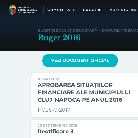
Skip
to
COMUNITATE
LOCUIRE
ADMINISTRAȚ
content
BUGET ȘI EXECUȚIE BUGETARĂ
/
DOCUMENTE BUG
Buget 2016
VEZI DOCUMENT OFICIAL
16 MAI 2017
APROBAREA SITUAȚIILOR
FINANCIARE ALE MUNICIPIULUI
CLUJ-NAPOCA PE ANUL 2016
HCL 579/2017
23 SEPTEMBRIE 2016
Rectificare 3