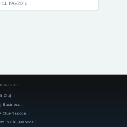
HCL 196/2016
NKURI UTILE
it Cluj
uj Business
P Cluj-Napoca
ort în Cluj-Napoca