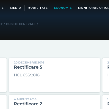
IE
MEDIU
MOBILITATE
ECONOMIE
MONITORUL OFICI
ET
/
BUGETE GENERALE
/
20 DECEMBRIE 2016
Rectificare 5
HCL 655/2016
4 AUGUST 2016
1
Rectificare 2