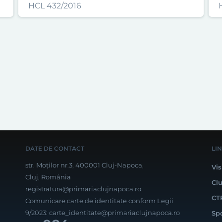
HCL 432/2016
DATE DE CONTACT
LI
str. Moților nr.3, 400001 Cluj-Napoca,
Vis
Cluj, România
Cl
registratura@primariaclujnapoca.ro
CT
Comunicare carte de identitate conform Legii
9/2023:
carte_identitate@primariaclujnapoca.ro
Sp