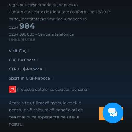
registratura@primariaclujnapoca.ro
Comunicare carte de identitate conform Legii 9/2023:
carte_identitate@primariaclujnapoca.ro
984
0264
0264 596 030
- Centrala telefonica
LINKURI UTILE
Visit Cluj
Cluj Business
CTP Cluj-Napoca
Sport în Cluj-Napoca
Protecția datelor cu caracter personal
Acest site utilizează module cookie
pentru a vă asigura că beneficiați de
OK
cea mai bună experiență pe site-ul
Realizat cu bune intenții de către
nostru.