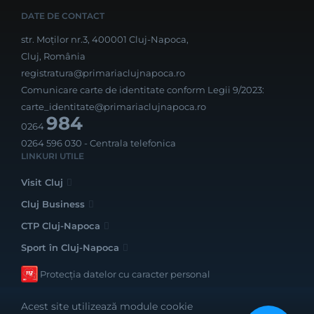
DATE DE CONTACT
str. Moților nr.3, 400001 Cluj-Napoca,
Cluj, România
registratura@primariaclujnapoca.ro
Comunicare carte de identitate conform Legii 9/2023:
carte_identitate@primariaclujnapoca.ro
984
0264
0264 596 030
- Centrala telefonica
LINKURI UTILE
Visit Cluj
Cluj Business
CTP Cluj-Napoca
Sport în Cluj-Napoca
Protecția datelor cu caracter personal
Acest site utilizează module cookie