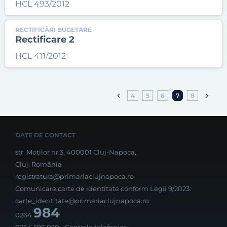
HCL 493/2012
RECTIFICĂRI BUGETARE
Rectificare 2
HCL 411/2012
4
5
6
7
8
DATE DE CONTACT
str. Moților nr.3, 400001 Cluj-Napoca,
Cluj, România
registratura@primariaclujnapoca.ro
Comunicare carte de identitate conform Legii 9/2023:
carte_identitate@primariaclujnapoca.ro
984
0264