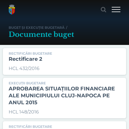
Skip
to
content
BUGET ȘI EXECUȚIE BUGETARĂ
/
Documente buget
RECTIFICĂRI BUGETARE
Rectificare 2
HCL 432/2016
EXECUȚII BUGETARE
APROBAREA SITUAȚIILOR FINANCIARE
ALE MUNICIPIULUI CLUJ-NAPOCA PE
ANUL 2015
HCL 148/2016
RECTIFICĂRI BUGETARE