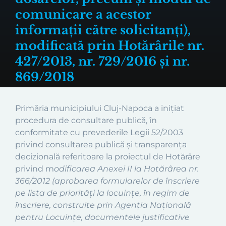
comunicare a acestor
informații către solicitanți),
modificată prin Hotărârile nr.
427/2013, nr. 729/2016 și nr.
869/2018
Primăria municipiului Cluj-Napoca a inițiat
procedura de consultare publică, în
conformitate cu prevederile Legii 52/2003
privind consultarea publică și transparența
decizională referitoare la proiectul de Hotărâre
privind m
odificarea Anexei II la Hotărârea nr.
366/2012 (aprobarea formularelor de înscriere
pe lista de priorități la locuințe, în regim de
înscriere, construite prin Agenția Națională
pentru Locuințe, documentele justificative