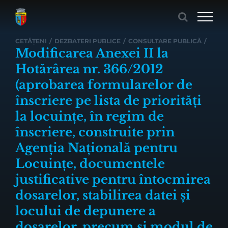
Skip
to
content
CETĂȚENI
/
DEZBATERI PUBLICE
/
CONSULTARE PUBLICĂ
/
Modificarea Anexei II la
Hotărârea nr. 366/2012
(aprobarea formularelor de
înscriere pe lista de priorități
la locuințe, în regim de
înscriere, construite prin
Agenția Națională pentru
Locuințe, documentele
justificative pentru întocmirea
dosarelor, stabilirea datei și
locului de depunere a
dosarelor, precum și modul de