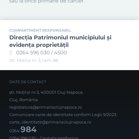
sau la orice primărie de cartier.
COMPARTIMENT RESPONSABIL:
Direcţia Patrimoniul municipiului şi
evidenţa proprietăţii
0264 596 030 / 4500
Str. Moţilor nr. 3, cam. 88
DATE DE CONTACT
str. Moților nr.3, 400001 Cluj-Napoca,
Cluj, România
registratura@primariaclujnapoca.ro
Comunicare carte de identitate conform Legii 9/2023:
carte_identitate@primariaclujnapoca.ro
984
0264
0264 596 030
- Centrala telefonica