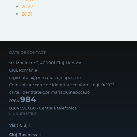
2022
2021
DATE DE CONTACT
str. Moților nr.3, 400001 Cluj-Napoca,
Cluj, România
registratura@primariaclujnapoca.ro
Comunicare carte de identitate conform Legii 9/2023:
carte_identitate@primariaclujnapoca.ro
984
0264
0264 596 030
- Centrala telefonica
LINKURI UTILE
Visit Cluj
Cluj Business