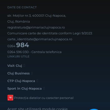
DATE DE CONTACT
str. Moților nr.3, 400001 Cluj-Napoca,
Cluj, România
registratura@primariaclujnapoca.ro
Comunicare carte de identitate conform Legii 9/2023:
carte_identitate@primariaclujnapoca.ro
984
0264
0264 596 030
- Centrala telefonica
LINKURI UTILE
Visit Cluj
Cluj Business
CTP Cluj-Napoca
Sport în Cluj-Napoca
Protecția datelor cu caracter personal
Acest site utilizează module cookie