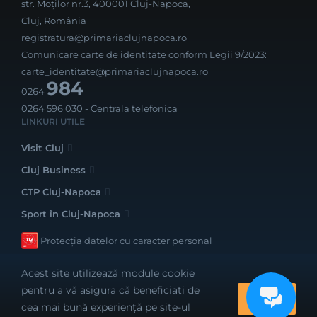
str. Moților nr.3, 400001 Cluj-Napoca,
Cluj, România
registratura@primariaclujnapoca.ro
Comunicare carte de identitate conform Legii 9/2023:
carte_identitate@primariaclujnapoca.ro
984
0264
0264 596 030
- Centrala telefonica
LINKURI UTILE
Visit Cluj
Cluj Business
CTP Cluj-Napoca
Sport în Cluj-Napoca
Protecția datelor cu caracter personal
Acest site utilizează module cookie
pentru a vă asigura că beneficiați de
OK
cea mai bună experiență pe site-ul
Realizat cu bune intenții de către