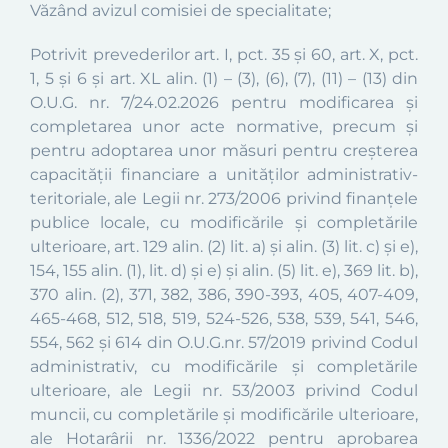
Văzând avizul comisiei de specialitate;
Potrivit prevederilor
art. I, pct. 35 și 60, art. X, pct.
1, 5 și 6 și art. XL alin. (1) – (3), (6),
(
7
)
,
(11) – (13) din
O.U.G. nr. 7/24.02.2026
pentru modificarea şi
completarea unor acte normative, precum şi
pentru adoptarea unor măsuri pentru creşterea
capacităţii financiare a unităţilor administrativ-
teritoriale
,
ale Legii nr. 273/2006
privind finanțele
publice locale, cu modificările şi completările
ulterioare,
art. 129 alin. (2) lit. a) și alin. (3) lit. c) și e),
154, 155 alin. (1), lit. d) și e) și alin. (5) lit. e)
, 369 lit. b),
370 alin. (2), 371, 382, 386, 390-393, 405, 407-409,
465-468, 512, 518, 519
, 524-526, 538, 539, 541, 546,
554, 562 și
614
din O.U.G.nr. 57/2019
privind Codul
administrativ, cu modificările şi completările
ulterioare,
ale Legii nr. 53/2003
privind Codul
muncii, cu completările şi modificările ulterioare
,
ale Hotarârii nr. 1336/2022
pentru aprobarea