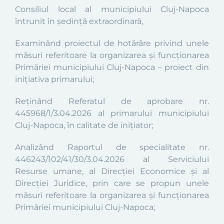
Consiliul local al municipiului Cluj-Napoca
întrunit în şedinţă extraordinară,
Examinând proiectul de hotărâre privind unele
măsuri referitoare la organizarea şi funcţionarea
Primăriei
municipiului Cluj-Napoca
– proiect din
iniţiativa primarului;
Reținând Referatul de aprobare nr.
445968/1/3.04.2026 al primarului municipiului
Cluj-Napoca, în calitate de inițiator;
Analizând Raportul de specialitate nr.
446243
/102/41/30/3.04.2026
al Serviciului
Resurse umane, al Direcției Economice și al
Direcției Juridice
,
prin care se propun unele
măsuri referitoare la organizarea şi funcţionarea
Primăriei
municipiului Cluj-Napoca
;