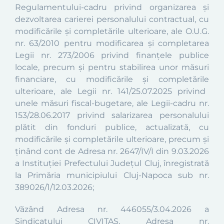
Regulamentului-cadru privind organizarea şi
dezvoltarea carierei personalului contrac
tual,
cu
modificările şi completările ulterioare
,
ale
O.U.G.
nr. 63/2010
pentru modificarea și completarea
Legii nr. 273/2006 privind finanțele publice
locale, precum și pentru stabilirea unor măsuri
financiare, cu modificările și completările
ulterioare,
ale Legii nr. 141/25.07.2025
privind
unele măsuri fiscal-bugetare,
ale
Legii-cadru nr.
153/28.06.2017
privind salarizarea personalului
plătit din fonduri publice, actualizată, cu
modificările și completările ulterioare,
precum
și
ținând cont de
Adresa nr. 2647/IV/I din
9.03.2026
a Instituției Prefectului Județul Cluj
, înregistrată
la Primăria municipiului Cluj-Napoca sub nr.
389026/1/12.03.2026
;
Văzând Adresa nr. 446055/3.04.2026 a
Sindicatului CIVITAS, Adresa nr.