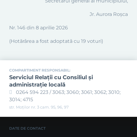
Secretarul general al municipiului,
Jr.
Aurora Roșca
Nr. 146 din 8 aprilie 2026
(Hotărârea a fost adoptată cu 19 voturi)
COMPARTIMENT RESPONSABIL:
Serviciul Relaţii cu Consiliul şi
administraţie locală
0264 594 223 / 3063; 3060; 3061; 3062; 3010;
3014; 4715
str. Moților nr. 3 cam. 95, 96, 97
DATE DE CONTACT