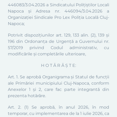
446083/3.04.2026 a Sindicatului Polițiștilor Locali
Napoca și Adresa nr. 446094/3.04.2026 a
Organizației Sindicale Pro Lex
Poliția Locală Cluj-
Napoca
;
Potrivit dispoziţiunilor art.
129,
133 alin. (2)
,
139
și
196
din Ordonanța de Urgență a Guvernului nr.
57/2019 privind Codul administrativ
,
cu
modificările și completările ulterioare,
H O T Ă R Ă Ş T E:
Art. 1.
Se aprobă Organigrama și Statul de funcţii
ale Primăriei municipiului Cluj-Napoca, conform
Anexelor 1 și 2, care fac parte integrantă din
prezenta hotărâre.
Art. 2. (1)
Se aprobă, în anul 2026, în mod
temporar, cu implementarea de la 1 iulie 2026, ca