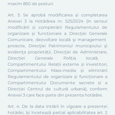
maxim 850 de posturi.
Art. 3.
Se aprobă
modificarea și completarea
Anexei 3 la Hotărârea nr. 525/2024 (
în sensul
modificării și completării Regulamentului de
organizare și funcționare a
Direc
ţi
ei
General
e
Comunicare, dezvoltare locală şi management
proiecte,
Direcţi
ei
Patrimoniul municipiului şi
evidenţa proprietăţii, Direcţi
ei
de Administrare,
Direcției Generale Poliția locală,
Compartimentului
Rela
ţii externe şi investitori,
Compartimentului Mass-media și eliminării
Regulamentului de organizare și funcționare a
Compartimentului Documente secrete și a
Direc
ției Centrul de cultură urbană
), conform
Anexei 3 care face parte din prezenta hotărâre.
Art. 4.
De la data intrării în vigoare a prezentei
hotărâri,
îşi încetează parțial aplicabilitatea art. 2