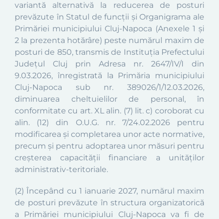
variantă alternativă la reducerea de posturi
prevăzute în Statul de funcții și Organigrama ale
Primăriei municipiului Cluj-Napoca (Anexele 1 și
2 la prezenta hotărâre) peste numărul maxim de
posturi de 850, transmis de
Instituția Prefectului
Județul Cluj prin
Adresa nr. 2647/IV/I din
9.03.2026
, înregistrată la Primăria municipiului
Cluj-Napoca sub nr. 389026/1/12.03.2026
,
diminuarea cheltuielilor de personal, în
conformitate cu
art. XL alin. (7) lit. c) coroborat cu
alin. (12) din
O.U.G. nr. 7/24.02.2026
pentru
modificarea şi completarea unor acte normative,
precum şi pentru adoptarea unor măsuri pentru
creşterea capacităţii financiare a unităţilor
administrativ-teritoriale.
(2)
Î
ncepând cu 1 ianuarie 2027, numărul maxim
de posturi prevăzute în structura organizatorică
a Primăriei municipiului Cluj-Napoca va fi de