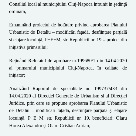
Consiliul local al municipiului Cluj-Napoca întrunit în şedinţă
ordinară
,
Emaninând proiectul de hotărâre privind aprobarea
Planului
Urbanistic de Detaliu
–
modificări fațadă, desființare parțială
și etajare locuință, P+E+M,
str. Republicii nr. 19
–
proiect din
iniţiativa primarului;
Reținând
Referatul
de aproba
re
nr.
199680
/1 din 14.04.2020
al primarului municipiului Cluj-Napoca, în calitate de
inițiator;
Analizând Raportul de specialitate nr.
199737/433
din
14.04.2020
al
Direcţiei Generale de Urbanism și al Direcției
Juridice, prin care se propune aprobarea Planului Urbanistic
de Detaliu
–
modificări fațadă, desființare parțială și etajare
locuință, P+E+M,
str. Republicii nr. 19
, beneficiari:
Olaru
Horea Alexandru și Olaru Cristian Adrian
;