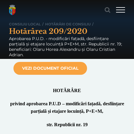
Skip
to
content
CONSILIU LOCAL
/
HOTĂRÂRI DE CONSILIU
/
Hotărârea 209/2020
Aprobarea P.U.D. - modificări fațadă, desființare
parțială și etajare locuință P+E+M, str. Republicii nr. 19;
beneficiari: Olaru Horea Alexandru și Olaru Cristian
Adrian.
VEZI DOCUMENT OFICIAL
HOTĂRÂRE
privind aprobarea
P.U.D
–
modificări fațadă, desființare
parțială și etajare locuință, P+E+M
,
str. Republicii nr. 19