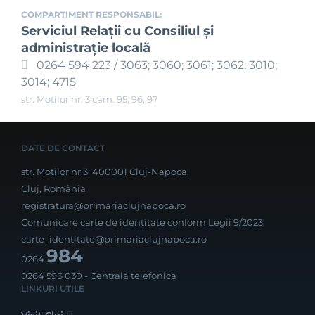
COMPARTIMENT RESPONSABIL:
Serviciul Relaţii cu Consiliul şi
administraţie locală
0264 594 223 / 3063; 3060; 3061; 3062; 3010;
3014; 4715
str. Moților nr. 3 cam. 95, 96, 97
DATE DE CONTACT
str. Moților nr.3, 400001 Cluj-Napoca,
Cluj, România
registratura@primariaclujnapoca.ro
Comunicare carte de identitate conform Legii 9/2023:
carte_identitate@primariaclujnapoca.ro
984
0264
0264 596 030
- Centrala telefonica
LINKURI UTILE