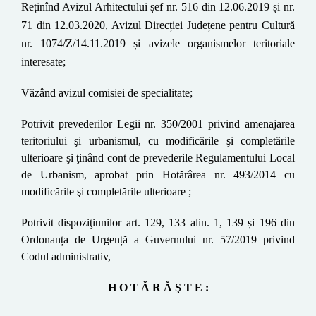
Reținînd
Avizul Arhitectului șef nr.
516 din 12.06.2019 și nr.
71 din 12.03.2020
, Avizul Direcției Județene pentru Cultură
nr. 1074/Z/14.11.2019 și
a
vizele organismelor teritoriale
interesate;
Văzând avizul comisiei de specialitate;
Potrivit prevederilor Legii nr. 350/2001 privind amenajarea
teritoriului şi urbanismul, cu modificările şi completările
ulterioare şi ţinând
cont de prevederile
Regulamentului Local
de Urbanism, aprobat prin Hotărârea nr. 493/2014
cu
modificările şi completările ulterioare
;
Potrivit dispoziţiunilor art. 129, 133 alin. 1, 139 și 196 din
Ordonanța de Urgență a Guvernului nr. 57/2019 privind
Codul administrativ,
H O T Ă R Ă Ş T E :