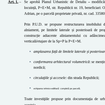
Art. 1.
–
Se aprobă Planul
Urbanistic de Detaliu
–
modificăr
locuință, P+E+M,
str. Republicii nr. 19
, beneficiari:
O
Adrian
, pe o parcelă proprietate privată, nr. cad.
33580
Prin P.U.D. se propune restructurarea imobilului d
alniament, pe limitele laterale și posterioară de prop
construcție adiacente aliniamentului cu adânci
verticală/etajare de la Sp+P la P+E+M.
amplasarea
față
de limit
ele
laterale și posterioa
conformarea arhitectural volumetrică
: se menți
nordică
;
circulaţiile şi accesele:
din
strada Republicii;
echiparea tehnico-edilitară:
completă pe parcelă.
Toate investiţiile propuse prin documentaţia de urb
acesteia.