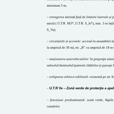
minimum 5 m;
–
retragerea minimă față de limitele laterale și 
mixtă ( U.T.R. M3*, U.T.R. S_Is*), min. 3 m faț
S_Va);
–
circulațiile și accesele:
accesul la ansamblul mi
la ampriză de 30 m), str. „B” cu ampriză de 18 m 
–
staționarea autovehiculelor
: în proporţie mini
subsolul/demisolul/parterul clădirilor și parcaje l
–
echiparea tehnico-edilitară
: existentă pe str. 
–
U.T.R Ve
– Zonă verde de protecţie a apel
– funcțiune predominantă
: zonă verde, fâşiil
canalelor.