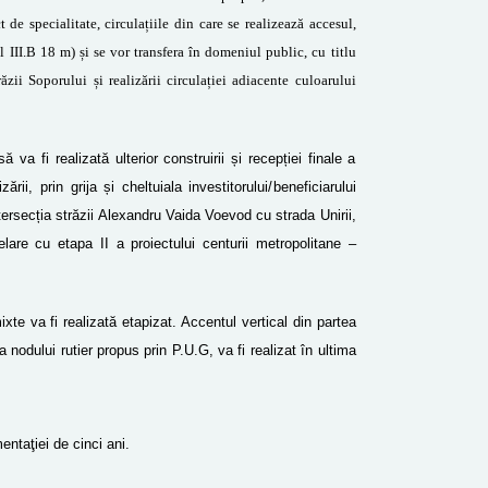
t de specialitate, circulațiile din care se realizează accesul,
ofil III.B 18 m) și se vor transfera în domeniul public, cu titlu
răzii Soporului și realizării circulației adiacente culoarului
 va fi realizată ulterior construirii și recepției finale a
ării, prin grija și cheltuiala investitorului/beneficiarului
intersecția străzii Alexandru Vaida Voevod cu strada Unirii,
elare cu etapa II a proiectului centurii metropolitane –
ixte va fi realizată etapizat. Accentul vertical din partea
nodului rutier propus prin P.U.G, va fi realizat în ultima
entaţiei de cinci ani.