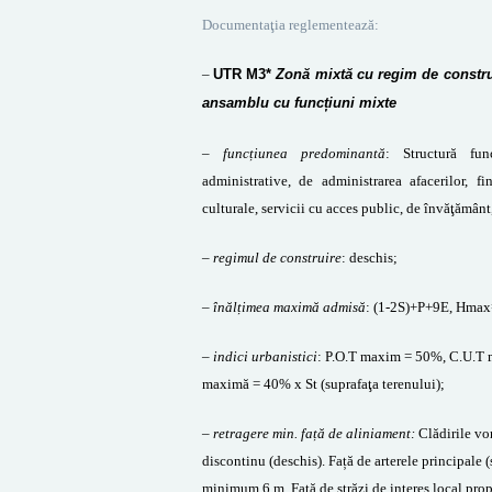
Documentaţia reglementează:
–
UTR M3*
Zonă mixtă cu regim de construir
ansamblu cu funcțiuni mixte
– funcțiunea predominantă
:
Structură fun
administrative, de administrarea afacerilor, fi
culturale, servicii cu acces public, de învăţământ,
–
regimul de construire
: deschis;
–
înălțimea maximă admisă
: (1-2S)+P+9E, Hma
–
indici urbanistici
: P.O.T maxim = 50%, C.U.T m
maximă = 40% x St (suprafaţa terenului);
–
retragere min. față de aliniament:
Clădirile vor
discontinu (deschis).
Față de arterele principale (
minimum 6 m.
Față de străzi de interes local prop