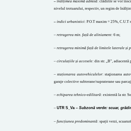
–
înălțimea maximă admisă
: c
lădirile se vor îns
nivelul trotuarului, respectiv, un regim de înă
–
indici urbanistici
: P.O.T maxim = 25%, C.U.T 
–
retragerea min. față de aliniament:
6 m;
–
retragerea minimă față de limitele laterale și 
–
circulațiile și accesele:
din str. „B”, adiacentă
–
staționarea autovehiculelor
: staţionarea aut
garaje colective subterane/supraterane sau parcaj
–
echiparea tehnico-edilitară
: existentă la str. 
–
UTR S_Va
– S
ubzonă verde: scuar, grădi
– funcțiunea predominantă
: spații verzi, scuaru