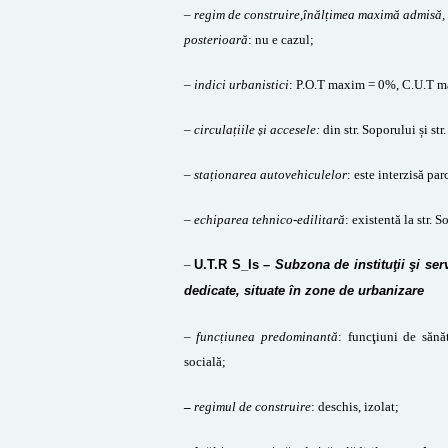
–
regim de construire,înălțimea maximă admisă, re
posterioară
: nu e cazul;
–
indici urbanistici
: P.O.T maxim = 0%, C.U.T m
–
circulațiile și accesele:
din str. Soporului și str
–
staționarea autovehiculelor
: este interzisă pa
–
echiparea tehnico-edilitară
: existentă la str. 
–
U.T.R S_Is
– Subzona de instituţii şi ser
dedicate, situate în zone de urbanizare
– funcțiunea predominantă
:
funcţiuni de sănăt
socială;
–
regimul de construire
: deschis, izolat;