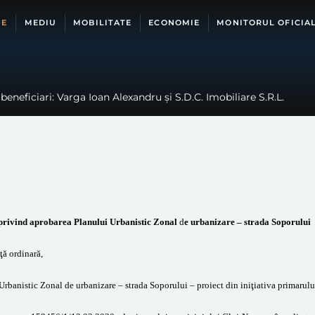
IE
MEDIU
MOBILITATE
ECONOMIE
MONITORUL OFICIA
beneficiari: Varga Ioan Alexandru și S.D.C. Imobiliare S.R.L.
privind aprobarea Planului Urbanistic Zonal
d
e urbanizare – strada Soporului
ţă ordinar
ă
,
 Urbanistic
Zonal
de urbanizare – strada Soporului
–
proiect din iniţiativa primarulu