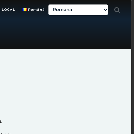
L LOCAL
Română
i;