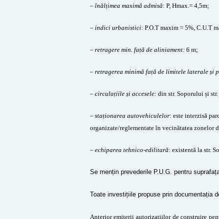
–
înălțimea maximă admisă
: P, Hmax.= 4,5m;
–
indici urbanistici
: P.O.T maxim = 5%, C.U.T m
–
retragere min. față de aliniament:
6 m;
–
retragerea minimă față de limitele laterale și 
–
circulațiile și accesele:
din str. Soporului și str
–
staționarea autovehiculelor
: e
ste interzisă par
organizate/reglementate în vecinătatea zonelor de
–
echiparea tehnico-edilitară
: existentă la str. S
Se mențin prevederile P.U.G. pentru suprafața
T
oate investițiile propuse prin documentația d
Anterior emiterii autorizațiilor de construire pe