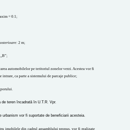
axim = 0.1;
posterioare
: 2 m;
. „B”;
carea automobilelor pe teritoriul zonelor verzi. Acestea vor fi
 intrare, ca parte a sistemului de parcaje publice;
oporului.
 de teren încadrată în U.T.R. Vpr.
e urbanism vor fi suportate de beneficiarii acesteia.
ntru imobilele din cadrul ansamblului propus, vor fi realizate