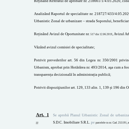
Reținând
Referatul
de aprobare nr.
218661/1/4.05.2020,
cone
Analizând Raportul de specialitate nr.
218727/433/4.05.202
Urbanistic Zonal
de urbanizare – strada Soporului
,
beneficiar
Reținând
A
vizul
de Oportunitate nr.
, Avizul Ar
517 din 12.06.2019
Vâzând avizul comisiei de specialitate
;
Potrivit prevederilor art. 56 din Legea nr. 350/2001 privin
Urbanism, aprobat prin Hotărârea nr. 493/2014,
aşa cum a fos
transparența decizională în administrația publică
;
Potrivit dispoziţiunilor art. 129, 133 alin. 1,
139 și 196
din
O
Art
. 1
Se aprobă Planul Urbanistic
Zonal de urbaniza
–
S.D.C. Imobiliare S.R.L.
pe
parcelele cu nr. Cad. 255191, 