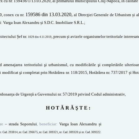
x cu
n
r.
159456/1/13.03.2020,
al primarului municipiului Cluj-Napoca, în calitate d
159586
din 13.03.2020,
0,
conex cu nr.
al
Direcţiei
Generale de U
rbanism și al
i:
Varga Ioan Alexandru și S.D.C. Imobiliare S.R.L.
;
hitectului Șef nr.
, precum și avizele organismelor teritoriale interesat
1029 din 4.11.2019
d amenajarea teritoriului şi urbanismul, cu modificările şi completările ulterioar
t modificat şi completat prin Hotărârea nr. 118/2015,
Hotărârea nr. 737/2017 și Ho
rdonanța de Urgență a Guvernului nr. 57/2019 privind Codul administrativ,
H O T Ă R Ă Ş T E :
re
– strada Soporului
, beneficiar:
Varga Ioan Alexandru și
nr. Cad. 293814, nr. Cad. 296675, nr. Cad. 309321, nr. Cad. 309320 și nr. Cad. 309322
.