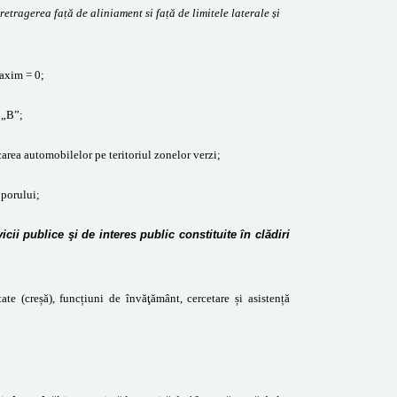
tragerea față de aliniament si față de limitele laterale și
axim = 0;
. „B”;
rcarea automobilelor pe teritoriul zonelor verzi;
Soporului;
vicii publice şi de interes public constituite în clădiri
ate (creșă), funcțiuni de învăţământ, cercetare și asistență