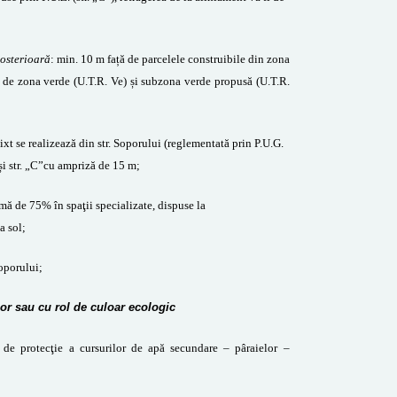
posterioară
:
min. 10 m față de parcelele construibile din zona
ă de zona verde (U.T.R. Ve) și subzona verde propusă (U.T.R.
xt se realizează din str. Soporului (reglementată prin P.U.G.
și str. „C”cu ampriză de 15 m;
mă de 75% în spaţii specializate, dispuse la
a sol;
Soporului;
or sau cu rol de culoar ecologic
e de protecţie a cursurilor de apă secundare – pâraielor –