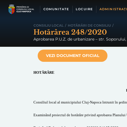
Skip
to
COMUNITATE
LOCUIRE
ADMINISTRAȚ
content
CONSILIU LOCAL
/
HOTĂRÂRI DE CONSILIU
/
Hotărârea 248/2020
Aprobarea P.U.Z. de urbanizare – str. Soporului, 
VEZI DOCUMENT OFICIAL
HOTĂRÂRE
Consiliul local al municipiului Cluj-Napoca întrunit în şedin
Examinând proiectul de hotărâre privind aprobarea Planului