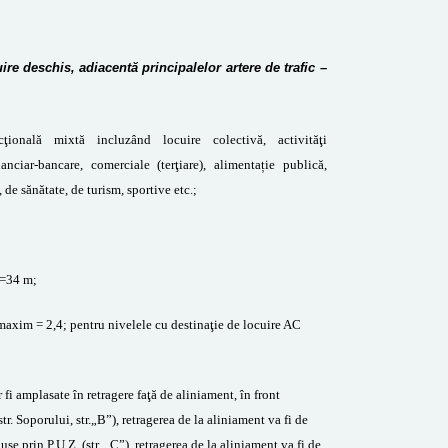
e deschis, adiacentă principalelor artere de trafic –
cţională mixtă incluzând locuire colectivă, activităţi
nanciar-bancare, comerciale (terţiare), alimentație publică,
 de sănătate, de turism, sportive etc.;
x=34 m;
axim = 2,4; pentru nivelele cu destinaţie de locuire AC
 fi amplasate în retragere faţă de aliniament, în front
str. Soporului, str.„B”), retragerea de la aliniament va fi de
use prin P.U.Z. (str. „C”), retragerea de la aliniament va fi de