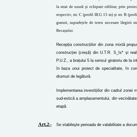
la strat de uzură și echipate edilitar, prin proiec
respectiv, str. C (profil III.G 15 m) și str. B (pr
gratuit, suprafețele de teren necesare lărgirii st
Becașului.
Recepția construcțiilor din zona mixtă propusă
construcției (creșă) din U.T.R. S_Is* și realiz
P.U.Z., a brațului 5 la sensul giratoriu de la 
în baza unui proiect de specialitate, în cor
drumuri de legătură.
Implementarea investițiilor din cadrul zonei m
sud-estică a amplasamentului, din vecinătatea 
etapă.
A
rt.2
–
Se stabileşte perioada de valabilitate a docum