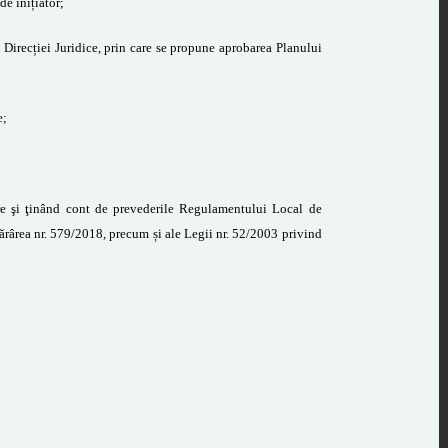
e inițiator;
 Direcției J
uridice, prin care se propune aprobarea
Planului
e;
e şi ţinând
cont de prevederile
Regulamentului Local de
tărârea nr. 579/2018, precum
și ale Legii nr. 52/2003 privind