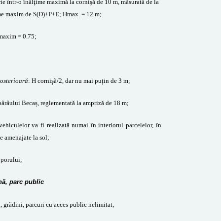
crie într-o înălţime maximă la cornişă de 10 m, măsurată de la
lțime maxim de S(D)+P+E; Hmax. = 12 m;
maxim = 0.75;
posterioară
: H cornișă/2, dar nu mai puțin de 3 m;
 pârâului Becaș, reglementată la ampriză de 18 m;
ovehiculelor va fi realizată numai în interiorul parcelelor, în
e amenajate la sol;
Soporului;
nă, parc public
ri, grădini, parcuri cu acces public nelimitat;