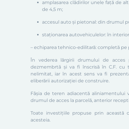
amplasarea clădirilor unele față de al
de
4,5 m;
accesul auto și pietonal: din
drumul pu
staționarea autovehiculelor: în interio
– echiparea tehnico-edilitară:
completă pe p
Î
n vederea lărgirii drumului de acces 
dezmembrtă și va fi înscrisă în C.F.
c
u 
nelimitat, iar în acest sens va fi prezent
eliberării autorizației de construire.
Fâșia de teren adiacentă aliniamentului v
drumul de acces la parcelă, anterior recept
Toate investiţiile propuse prin această
acesteia.