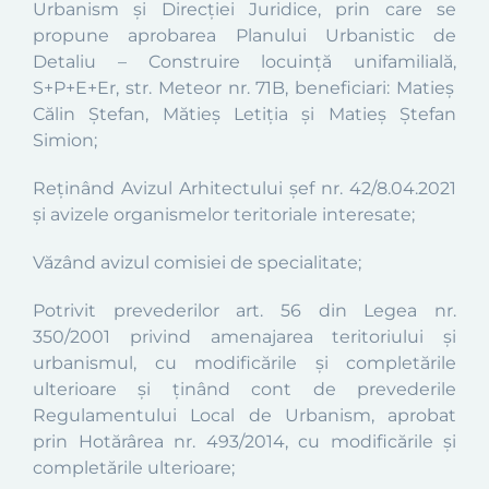
Urbanism și Direcției Juridice, prin care se
propune aprobarea Planului Urbanistic de
Detaliu –
Construire locuință
unifamilială,
S+P+E+Er, str.
Meteor
nr. 71B
, beneficiari:
Matieș
Călin Ștefan, Mătieș Letiția și Matieș Ștefan
Simion
;
Reținând Avizul Arhitectului șef nr.
42
/8.04.2021
și avizele organismelor teritoriale interesate;
Văzând avizul comisiei de specialitate;
Potrivit prevederilor art. 56 din Legea nr.
350/2001 privind amenajarea teritoriului şi
urbanismul, cu modificările şi completările
ulterioare şi ţinând
cont de prevederile
Regulamentului Local de Urbanism, aprobat
prin Hotărârea nr. 493/2014, cu modificările și
completările ulterioare;