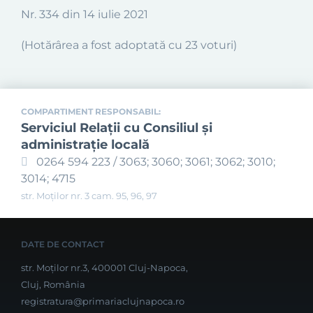
Nr. 334 din 14 iulie 2021
(Hotărârea a fost adoptată cu 23 voturi)
COMPARTIMENT RESPONSABIL:
Serviciul Relaţii cu Consiliul şi
administraţie locală
0264 594 223 / 3063; 3060; 3061; 3062; 3010;
3014; 4715
str. Moților nr. 3 cam. 95, 96, 97
DATE DE CONTACT
str. Moților nr.3, 400001 Cluj-Napoca,
Cluj, România
registratura@primariaclujnapoca.ro