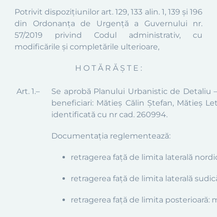
Potrivit dispoziţiunilor art. 129, 133 alin. 1, 139 și 196
din
Ordonanța de Urgență a Guvernului
nr.
57/2019 privind Codul administrativ, cu
modificările și completările ulterioare,
H O T Ă R Ă Ş T E :
Art. 1.–
Se aprobă Planului Urbanistic de Detaliu 
beneficiari:
Mătieș Călin Ștefan, Mătieș Let
identificată cu nr cad. 260994.
Documentația reglementează:
retragerea faţă de limita laterală nordi
retragerea faţă de limita laterală sudic
retragerea faţă de limita posterioară:
m