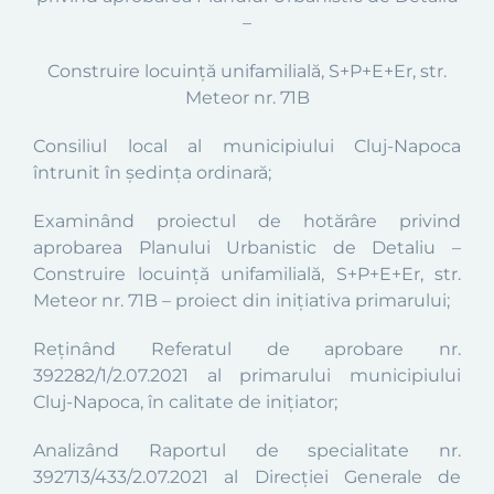
–
Construire locuință
unifamilială,
S+P+E+Er, str.
Meteor
nr. 71B
Consiliul local al municipiului Cluj-Napoca
întrunit în şedinţa
ordinară;
Examinând proiectul de hotărâre privind
aprobarea Planului Urbanistic de Detaliu –
Construire locuință
unifamilială,
S+P+E+Er, str.
Meteor
nr. 71B –
proiect din iniţiativa primarului;
Reținând Referatul de aprobare nr.
392282
/1/
2.07.2021
al primarului municipiului
Cluj-Napoca, în calitate de inițiator;
Analizând Raportul de specialitate nr.
392713/433/2.07.2021 al Direcţiei Generale de