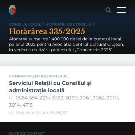
Skip
to
content
CONSILIU LOCAL
/
HOTĂRÂRI DE CONSILIU
/
Hotărârea 335/2025
Alocarea sumei de 1.400.000 de lei de la bugetul local
pe anul 2025 pentru Asociația Centrul Cultural Clujean,
în vederea realizării proiectului „Concentric 2025”.
COMPARTIMENT RESPONSABIL:
Serviciul Relaţii cu Consiliul şi
administraţie locală
0264 594 223 / 3063; 3060; 3061; 3062; 3010;
3014; 4715
str. Moților nr. 3 cam. 95, 96, 97
DATE DE CONTACT