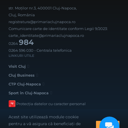
str. Moților nr.3, 400001 Cluj-Napoca,
Cluj, România
registratura@primariaclujnapoca.ro
Comunicare carte de identitate conform Legii 9/2023:
carte_identitate@primariaclujnapoca.ro
984
0264
0264 596 030
- Centrala telefonica
LINKURI UTILE
Visit Cluj
Cluj Business
CTP Cluj-Napoca
Sport în Cluj-Napoca
Protecția datelor cu caracter personal
Acest site utilizează module cookie
pentru a vă asigura că beneficiați de
OK