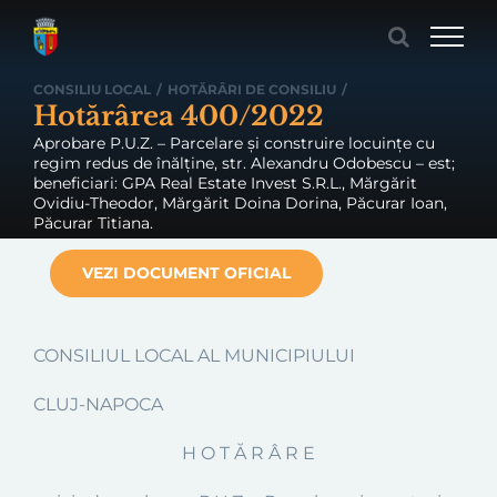
Skip
to
content
CONSILIU LOCAL
/
HOTĂRÂRI DE CONSILIU
/
Hotărârea 400/2022
Aprobare P.U.Z. – Parcelare și construire locuințe cu
regim redus de înălține, str. Alexandru Odobescu – est;
beneficiari: GPA Real Estate Invest S.R.L., Mărgărit
Ovidiu-Theodor, Mărgărit Doina Dorina, Păcurar Ioan,
Păcurar Titiana.
VEZI DOCUMENT OFICIAL
CONSILIUL LOCAL AL MUNICIPIULUI
CLUJ-NAPOCA
H O T Ă R Â R E