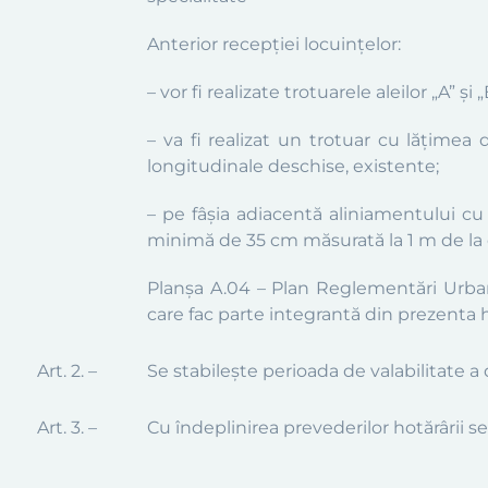
Anterior recepției locuințelor:
– vor fi realizate trotuarele aleilor „
A”
și „
– va fi realizat un trotuar cu lățime
longitudinale deschise, existente
;
– pe fâșia adiacentă aliniamentului cu 
minimă de 35 cm măsurată la 1 m de la 
P
lanșa
A.04 – Plan Reglementări Urba
care
fac parte integrantă din
prezenta 
Art. 2. –
Se stabileşte perioada de valabilitate a
Art. 3. –
Cu îndeplinirea prevederilor hotărârii 