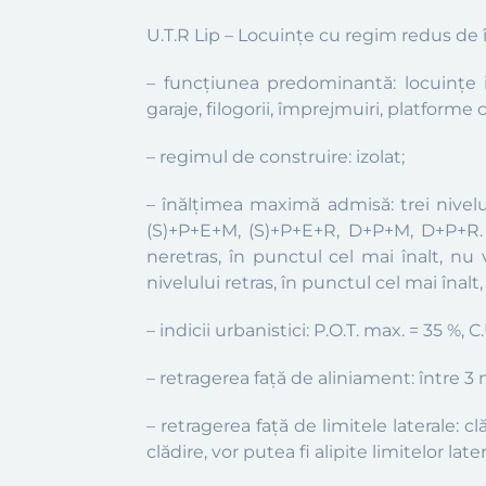
U.T.R Lip – Locuinţe cu regim redus de î
– funcțiune
a
predominantă: locuințe in
garaje, filogorii, împrejmuiri, platforme 
– regim
ul
de construire: izolat;
– înălțimea maximă admisă: trei nivelu
(S)+P+E+M, (S)+P+E+R, D+P+M, D+P+R. Î
neretras, în punctul cel mai înalt, nu
nivelului retras, în punctul cel mai înalt
– indicii urbanistici: P.O.T. max. = 35 %,
– retragerea față de aliniament: între 3 
– retragerea față de limitele laterale: c
clădire, vor putea fi alipite limitelor la