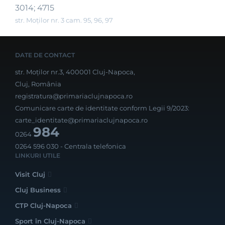
3014; 4715
str. Moților nr. 3 cam. 95, 96, 97
DATE DE CONTACT
str. Moților nr.3, 400001 Cluj-Napoca,
Cluj, România
registratura@primariaclujnapoca.ro
Comunicare carte de identitate conform Legii 9/2023:
carte_identitate@primariaclujnapoca.ro
984
0264
0264 596 030
- Centrala telefonica
LINKURI UTILE
Visit Cluj
Cluj Business
CTP Cluj-Napoca
Sport în Cluj-Napoca