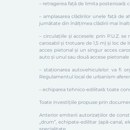
– retragerea față de limita posterioară: 
–
amplasarea cl
ădirilor unele față de a
jumătate din înălțimea clădirii mai înalt
– circulațiile și accesele:
p
rin P.U.Z. se
carosabil și trotuare de 1,5 m) și loc de
acces pietonal şi un singur acces car
auto și unul sau două accese pietonale 
– staționarea autovehiculelor: va fi o
Regulamentul local de urbanism aferen
– echiparea tehnico-edilitară: toate cons
Toate investițiile propuse prin documen
Anterior emiterii autorizațiilor de const
„drum”, echipate-edilitar (apă-canal, ele
specialitate