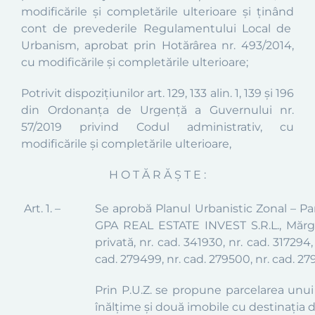
modificările şi completările ulterioare şi ţinând
cont de prevederile
Regulamentului Local de
Urbanism, aprobat prin Hotărârea nr. 493/2014,
cu modificările și completările ulterioare;
Potrivit dispoziţiunilor art. 129, 133 alin. 1, 139 și 196
din Ordonanța de Urgență a Guvernului nr.
57/2019 privind Codul administrativ, cu
modificările și completările ulterioare,
H O T Ă R Ă Ş T E :
Art. 1. –
Se aprobă Planul Urbanistic Zonal –
P
a
GPA REAL ESTATE INVEST S.R.L., Mărgă
privată,
nr. cad. 341930, nr. cad. 317294,
cad. 279499, nr. cad. 279500, nr. cad. 279
Prin P.U.Z. se propune parcelarea unui
înălţime și două imobile cu destinația 