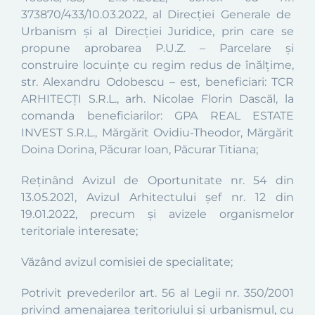
373870/433/10.03.2022,
al Direcţiei Generale de
Urbanism și al Direcției Juridice, prin care se
propune aprobarea
P.U.Z.
–
P
arcelare și
construire locuințe cu regim redus de înălțime,
str.
Alexandru Odobescu – est
,
beneficia
ri:
TCR
ARHITECȚI S.R.L.
,
arh. Nicolae Florin Dascăl
, la
comanda beneficiarilor: GPA REAL ESTATE
INVEST S.R.L., Mărgărit Ovidiu-Theodor, M
ărgărit
Doina Dorina, Păcurar Ioan, Păcurar Titiana
;
Reținând Avizul de Oportunitate nr.
54
din
13
.05.2021
, Avizul Arhitectului șef nr.
12
din
19
.
01
.202
2,
precum și avizele organismelor
teritoriale interesate;
Văzând avizul comisiei de specialitate;
Potrivit prevederilor art. 56 al Legii nr. 350/2001
privind amenajarea teritoriului şi urbanismul, cu