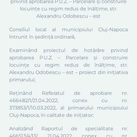
privind aprobarea P.U.Z.
–
Parcelare și construire
locuințe cu regim redus de înălțime,
str.
Alexandru Odobescu – est
Consiliul local al municipiului Cluj-Napoca
întrunit în şedinţă
ordinară
,
Examinând proiectul de hotărâre privind
aprobarea
P.U.Z.
– P
arcelare și construire
locuințe cu regim redus de înălțime,
str.
Alexandru Odobescu
–
est
–
proiect din iniţiativa
primarului;
Reținând Referatul de apro
bare n
r.
466482
/1/
21.04.2022, conex cu
nr.
373853/1/10.03.2022,
al primarului
municipiului
Cluj-Napoca, în calitate de in
ițiator;
Analizând Raportul de specialitate n
r.
466513/433/ 21.04.2022,
conex cu
nr.