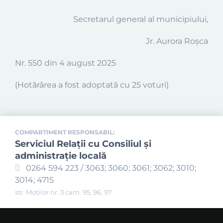
Secretarul general al municipiului,
Jr. Aurora Roșca
Nr. 550 din 4 august 2025
(Hotărârea a fost adoptată cu 25 voturi)
COMPARTIMENT RESPONSABIL:
Serviciul Relaţii cu Consiliul şi
administraţie locală
0264 594 223 / 3063; 3060; 3061; 3062; 3010;
3014; 4715
str. Moților nr. 3 cam. 95, 96, 97