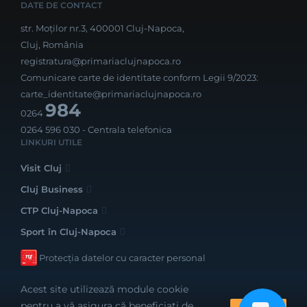
DATE DE CONTACT
str. Moților nr.3, 400001 Cluj-Napoca,
Cluj, România
registratura@primariaclujnapoca.ro
Comunicare carte de identitate conform Legii 9/2023:
carte_identitate@primariaclujnapoca.ro
984
0264
0264 596 030
- Centrala telefonica
LINKURI UTILE
Visit Cluj
Cluj Business
CTP Cluj-Napoca
Sport în Cluj-Napoca
Protecția datelor cu caracter personal
Acest site utilizează module cookie
pentru a vă asigura că beneficiați de