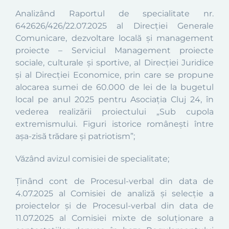
Analizând Raportul de specialitate nr.
642626
/426/22.07.2025
al Direcției Generale
Comunicare, dezvoltare locală și management
proiecte – Serviciul Management proiecte
sociale, culturale și sportive, al Direcției Juridice
și al Dire
cției Economice, prin care se propune
alocarea sumei de 60.000 de lei de la bugetul
local pe anul 2025 pentru Asociația Cluj 24, în
vederea realizării proiectului
„Sub cupola
extremismului. Figuri istorice românești între
așa-zisă trădare și patriotism
”
;
Văzând avizul comisiei de specialitate;
Ținând cont de Procesul-verbal din data de
4.07.2025 al Comisiei de analiză și selecție a
proiectelor și de Procesul-verbal din data de
11.07.2025 al
Comisiei mixte de soluționare a