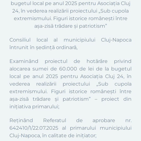
bugetul local pe anul 2025 pentru Asociația Cluj
24, în vederea realizării proiectului
„Sub cupola
extremismului. Figuri istorice românești între
așa-zisă trădare și patriotism
”
Consiliul local al municipiului Cluj-Napoca
întrunit în ședință ordinară,
Examinând proiectul de hotărâre
privind
alocarea sumei de 60.000 de lei de la bugetul
local pe anul 2025 pentru Asociația Cluj 24, în
vederea realizării proiectului
„Sub cupola
extremismului. Figuri istorice românești între
așa-zisă trădare și patriotism
”
– proiect din
inițiativa
primarului
;
Reținând Referatul de apro
bare nr.
642410
/1/22.07.2025
al primarului municipiului
Cluj-Napoca, în calitate de inițiator;