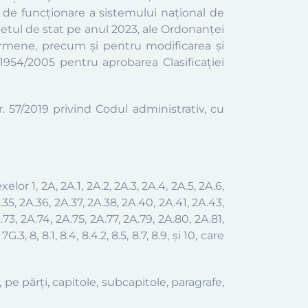
 de funcţionare a sistemului naţional de
getul de stat pe anul 2023
, ale Ordonanței
ermene, precum şi pentru modificarea şi
1954/2005 pentru aprobarea Clasificaţiei
nr. 57/2019 privind Codul administrativ, cu
xelor
1, 2A, 2A.1, 2A.2, 2A.3, 2A.4, 2A.5, 2A.6,
A.35, 2A.36, 2A.37, 2A.38, 2A.40, 2A.41, 2A.43,
.73, 2A.74, 2A.75, 2A.77, 2A.79, 2A.80, 2A.81,
3, 8, 8.1, 8.4, 8.4.2, 8.5, 8.7, 8.9, și 10,
care
, pe părți, capitole, subcapitole, paragrafe,