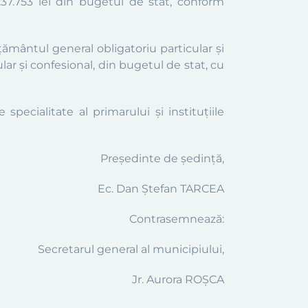
7.753 lei din bugetul de stat, conform
ământul general obligatoriu particular și
lar și confesional, din bugetul de stat, cu
 specialitate al primarului şi instituţiile
Preşedinte de şedinţă,
Ec. Dan Ștefan TARCEA
Contrasemnează:
Secretarul general al municipiului,
Jr. Aurora ROŞCA