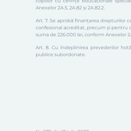
copiilor cu cerinţe educaționale specia
Anexelor 2A.5, 2A.82 și 2A.82.2.
Art. 7.
Se aprobă finanţarea d
repturilor c
confesional acreditat, precum și pentru ce
suma de 226.000 lei, conform Anexelor 2A.
Art. 8. Cu îndeplinirea prevederilor hotăr
publice subordonate.