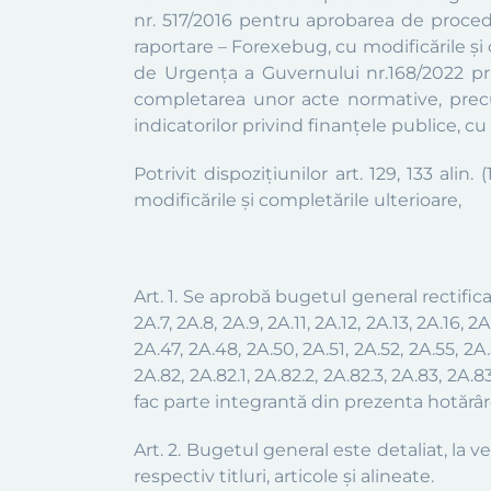
nr. 517/2016 pentru aprobarea de proced
raportare – Forexebug, cu modificările şi 
de Urgența a Guvernului nr.168/2022
pr
completarea unor acte normative,
precu
indicatorilor privind finanţele publice, cu
Potrivit dispoziţiunilor art. 129, 133 ali
modificările și completările ulterioare,
Art. 1. Se aprobă bugetul general rectifi
2A.7, 2A.8, 2A.9, 2A.11, 2A.12, 2A.13, 2A.16, 
2A.47, 2A.48, 2A.50, 2A.51, 2A.52, 2A.55, 2A.
2A.82, 2A.82.1, 2A.82.2, 2A.82.3, 2A.83, 2A.83.2
fac parte integrantă din prezenta hotărâr
Art. 2. Bugetul general este detaliat, la ve
respectiv titluri, articole și alineate.