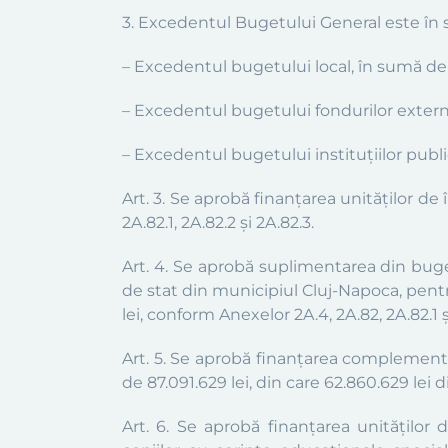
3. Excedentul Bugetului General este în s
–
Excedentul bugetului local, în sumă de
– Excedentul
bugetului fondurilor extern
– Excedentul bugetului instituţiilor publice
Art. 3.
Se aprobă finanţarea unităţilor de 
2A.82.1, 2A.82.2 și 2A.82.3.
Art. 4.
Se aprobă suplimentarea din bugetu
de stat din municipiul Cluj-Napoca, pentru
lei, conform Anexelor 2A.4,
2A.82, 2A.82.1 ș
Art. 5.
Se aprobă finanţarea complementar
de 87.091.629 lei, din care 62.860.629 lei 
Art. 6.
Se aprobă finanţarea unităților