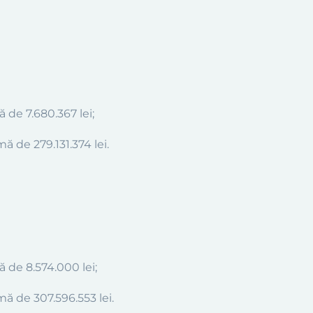
 de 7.680.367 lei;
sumă de 279.131.374
l
ei.
 de 8.574.000 lei;
 sumă de 307.596.553
l
ei.