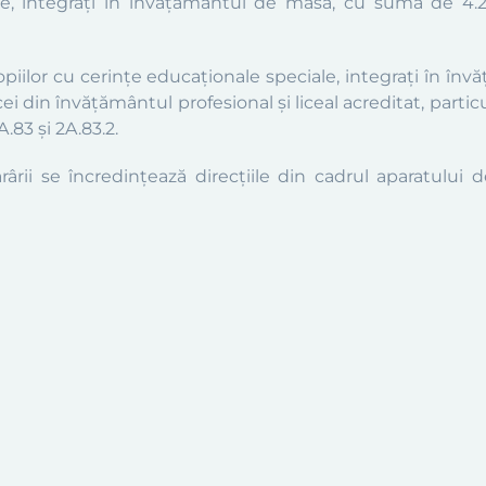
le, integraţi în învațământul de
masă,
cu suma de 4.23
opiilor cu cerinţe educaționale speciale, integrați în
învăț
i din învățământul profesional și liceal acreditat, particu
83 și 2A.83.2.
ârii se încredinţează direcţiile din cadrul aparatului de