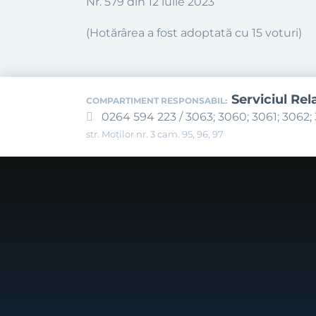
Nr. 579 din 12 iulie 2023
(Hotărârea a fost adoptată cu 15 voturi)
Serviciul Rel
COMPARTIMENT RESPONSABIL:
0264 594 223 / 3063; 3060; 3061; 3062; 
str. Moților nr. 3 cam. 95, 96, 97