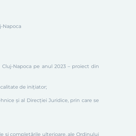
uj-Napoca
i Cluj-Napoca pe anul 2023 – proiect din
alitate de inițiator;
nice și al Direcției Juridice, prin care se
e şi completările ulterioare, ale Ordinului