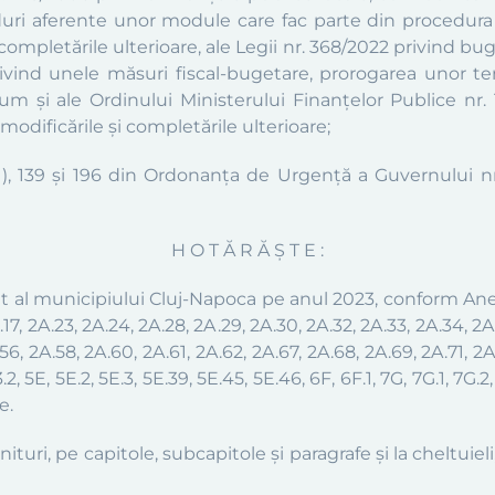
uri aferente unor module care fac parte din procedura
completările ulterioare, ale Legii nr. 368/2022 privind bu
ivind unele măsuri fiscal-bugetare, prorogarea unor t
m și ale Ordinului Ministerului Finanțelor Publice nr. 
 modificările și completările ulterioare
;
n. (1), 139 și 196 din Ordonanța de Urgență a Guvernului 
H O T Ă R Ă Ş T E :
cat al municipiului Cluj-Napoca pe anul 2023, conform
Ane
2A.17, 2A.23, 2A.24, 2A.28, 2A.29, 2A.30, 2A.32, 2A.33, 2A.34, 2
56, 2A.58, 2A.60, 2A.61, 2A.62, 2A.67, 2A.68, 2A.69, 2A.71, 2A
, 5E, 5E.2, 5E.3, 5E.39, 5E.45, 5E.46, 6F, 6F.1, 7G, 7G.1, 7G.2, 7G.
e.
nituri, pe capitole, subcapitole și paragrafe și la cheltuieli