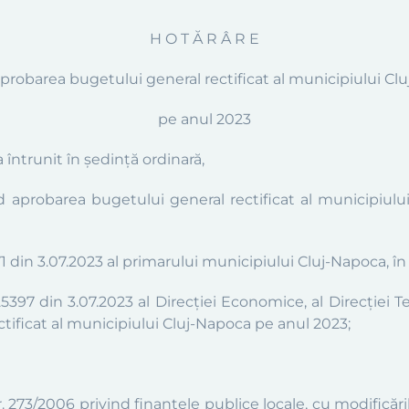
H O T Ă R Â R E
aprobarea bugetului general rectificat al municipiului Cl
pe anul 2023
a întrunit în şedinţă ordinară
,
 aprobarea bugetului general rectificat al municipiulu
din 3.07.2023 al primarului municipiului Cluj-Napoca, în c
397 din 3.07.2023 al Direcției Economice, al Direcției Teh
ificat al municipiului Cluj-Napoca pe anul 2023;
 273/2006 privind finanţele publice locale, cu modificăril