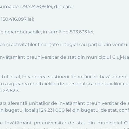
umă de 179.774.909 lei, din care:
150.416.097
lei;
e nerambursabile, în sumă de 893.633 lei;
 şi activităţilor finanţate integral sau parţial din venituri
învăţământ preuniversitar de stat din municipiul Cluj-Na
l local, în vederea susţinerii finanţării de bază aferen
 asigurarea cheltuielilor de personal și a cheltuielilor cu
i 2A.82.3.
ă aferentă unităţilor de învăţământ preuniversitar de 
din bugetul local și 24.231.000 lei din bugetul de stat, con
 de învățământ preuniversitar de stat din municipiul 