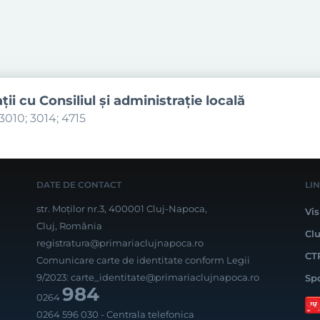
aţii cu Consiliul şi administraţie locală
3010; 3014; 4715
DATE DE CONTACT
LI
str. Moților nr.3, 400001 Cluj-Napoca,
Vis
Cluj, România
Cl
registratura@primariaclujnapoca.ro
CT
Comunicare carte de identitate conform Legii
9/2023:
carte_identitate@primariaclujnapoca.ro
Sp
984
0264
0264 596 030
- Centrala telefonica