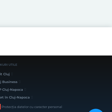
NKURI UTILE
it Cluj
uj Business
P Cluj-Napoca
ort în Cluj-Napoca
Protecția datelor cu caracter personal