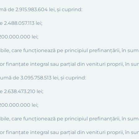
ă de 2.915.983.604 lei, și cuprind:
 2.488.057.113 lei
;
200.000.000 lei;
le, care funcționează pe principiul prefinanțării, în sumă
ilor finanţate integral sau parţial din venituri proprii, în 
umă de 3.095.758.513 lei, și cuprind:
de
2.638.473.210
lei
;
200.000.000 lei;
le, care funcționează pe principiul prefinanțării, în sumă
ilor finanţate integral sau parţial din venituri proprii, în