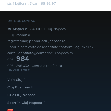
str. Moților nr. 3 cam. 95, 96, 97
DATE DE CONTACT
str. Moților nr.3, 400001 Cluj-Napoca,
Cluj, România
registratura@primariaclujnapoca.ro
Comunicare carte de identitate conform Legii 9/2023:
carte_identitate@primariaclujnapoca.ro
984
0264
0264 596 030
- Centrala telefonica
LINKURI UTILE
Visit Cluj
Cluj Business
CTP Cluj-Napoca
Sport în Cluj-Napoca