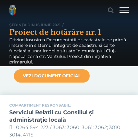
Skip
to
content
ȘEDINȚA DIN 16 IUNIE 2021
/
Proiect de hotărâre nr. 1
Privind însușirea Documentațiilor cadastrale de primă
înscriere în sistemul integrat de cadastru și carte
funciară a unor imobile situate în municipiul Cluj-
Napoca, zona str. Vântului. Proiect din inițiativa
primarului.
VEZI DOCUMENT OFICIAL
COMPARTIMENT RESPONSABIL:
Serviciul Relaţii cu Consiliul şi
administraţie locală
0264 594 223 / 3063; 3060; 3061; 3062; 3010;
3014; 4715