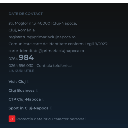
DATE DE CONTACT
str. Moților nr.3, 400001 Cluj-Napoca,
Cluj, România
registratura@primariaclujnapoca.ro
Comunicare carte de identitate conform Legii 9/2023:
carte_identitate@primariaclujnapoca.ro
984
0264
0264 596 030
- Centrala telefonica
LINKURI UTILE
Visit Cluj
Cluj Business
CTP Cluj-Napoca
Sport în Cluj-Napoca
Protecția datelor cu caracter personal