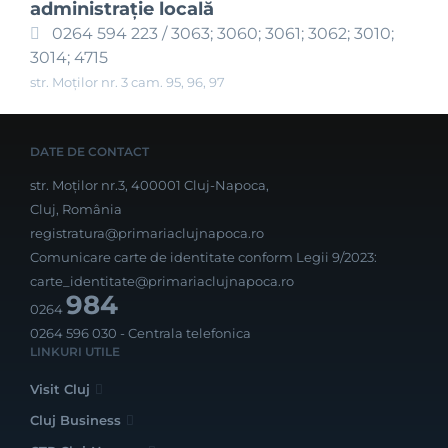
administraţie locală
0264 594 223 / 3063; 3060; 3061; 3062; 3010;
3014; 4715
str. Moților nr. 3 cam. 95, 96, 97
DATE DE CONTACT
str. Moților nr.3, 400001 Cluj-Napoca,
Cluj, România
registratura@primariaclujnapoca.ro
Comunicare carte de identitate conform Legii 9/2023:
carte_identitate@primariaclujnapoca.ro
984
0264
0264 596 030
- Centrala telefonica
LINKURI UTILE
Visit Cluj
Cluj Business