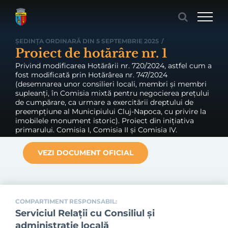
Skip
to
content
ȘEDINȚA ORDINARĂ DIN 5 SEPTEMBRIE 2025
/
Proiect de hotărâre nr. 1
Privind modificarea Hotărârii nr. 720/2024, astfel cum a
fost modificată prin Hotărârea nr. 747/2024
(desemnarea unor consilieri locali, membri și membri
supleanți, în Comisia mixtă pentru negocierea prețului
de cumpărare, ca urmare a exercitării dreptului de
preempțiune al Municipiului Cluj-Napoca, cu privire la
imobilele monument istoric). Proiect din inițiativa
primarului. Comisia I, Comisia II și Comisia IV.
VEZI DOCUMENT OFICIAL
COMPARTIMENT RESPONSABIL:
Serviciul Relaţii cu Consiliul şi
administraţie locală