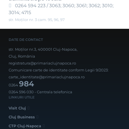
0264 594 223 / 3063; 3060; 3061; 3062; 3010;
3014; 4715
str. Moților nr. 3 cam. 95, 96, 97
DATE DE CONTACT
str. Moților nr.3, 400001 Cluj-Napoca,
Cluj, România
registratura@primariaclujnapoca.ro
Comunicare carte de identitate conform Legii 9/2023:
carte_identitate@primariaclujnapoca.ro
984
0264
0264 596 030
- Centrala telefonica
LINKURI UTILE
Visit Cluj
Cluj Business
CTP Cluj-Napoca