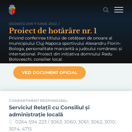
Skip
to
content
ȘEDINȚA DIN 7 IUNIE 2022
/
Proiect de hotărâre nr. 1
Privind conferirea titlului de cetățean de onoare al
municipiului Cluj-Napoca sportivului Alexandru Florin-
Bologa, personalitate marcantă a judoului românesc și
internațional. Proiect din inițiativa domnului Radu
Boloveschi, consilier local.
VEZI DOCUMENT OFICIAL
COMPARTIMENT RESPONSABIL:
Serviciul Relaţii cu Consiliul şi
administraţie locală
0264 594 223 / 3063; 3060; 3061; 3062; 3010;
3014; 4715