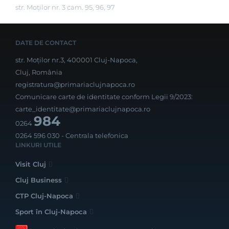
str. Moților nr. 3 cam. 95, 96, 97
DATE DE CONTACT
str. Moților nr.3, 400001 Cluj-Napoca,
Cluj, România
registratura@primariaclujnapoca.ro
Comunicare carte de identitate conform Legii 9/2023:
carte_identitate@primariaclujnapoca.ro
984
0264
0264 596 030
- Centrala telefonica
LINKURI UTILE
Visit Cluj
Cluj Business
CTP Cluj-Napoca
Sport în Cluj-Napoca