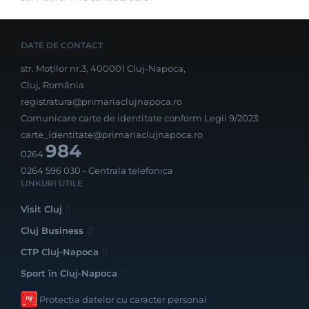
DATE DE CONTACT
str. Moților nr.3, 400001 Cluj-Napoca,
Cluj, România
registratura@primariaclujnapoca.ro
Comunicare carte de identitate conform Legii 9/2023:
carte_identitate@primariaclujnapoca.ro
984
0264
0264 596 030
- Centrala telefonica
LINKURI UTILE
Visit Cluj
Cluj Business
CTP Cluj-Napoca
Sport în Cluj-Napoca
Protecția datelor cu caracter personal