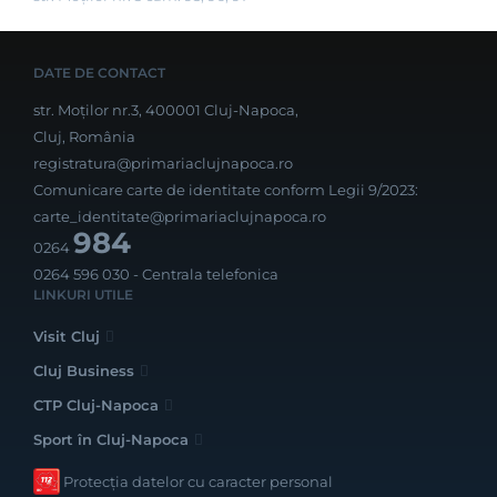
DATE DE CONTACT
str. Moților nr.3, 400001 Cluj-Napoca,
Cluj, România
registratura@primariaclujnapoca.ro
Comunicare carte de identitate conform Legii 9/2023:
carte_identitate@primariaclujnapoca.ro
984
0264
0264 596 030
- Centrala telefonica
LINKURI UTILE
Visit Cluj
Cluj Business
CTP Cluj-Napoca
Sport în Cluj-Napoca
Protecția datelor cu caracter personal