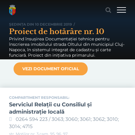
Skip
to
content
ȘEDINȚA DIN 10 DECEMBRIE 2019
/
Proiect de hotărâre nr. 10
Privind însușirea Documentației tehnice pentru
înscrierea imobilului strada Oltului din municipiul Cluj-
Napoca, în sistemul integrat de cadastru și carte
funciară. Proiect din inițiativa primarului.
VEZI DOCUMENT OFICIAL
COMPARTIMENT RESPONSABIL:
Serviciul Relaţii cu Consiliul şi
administraţie locală
0264 594 223 / 3063; 3060; 3061; 3062; 3010;
3014; 4715
str. Moților nr. 3 cam. 95, 96, 97