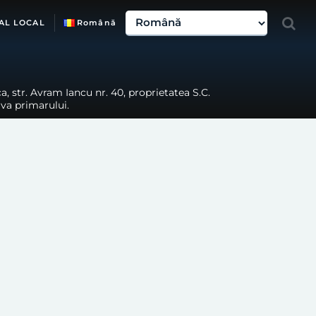
AL LOCAL
Română
, str. Avram Iancu nr. 40, proprietatea S.C.
iva primarului.