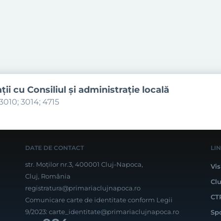
aţii cu Consiliul şi administraţie locală
3010; 3014; 4715
DATE DE CONTACT
LI
str. Moților nr.3, 400001 Cluj-Napoca,
Vis
Cluj, România
Cl
registratura@primariaclujnapoca.ro
CT
Comunicare carte de identitate conform Legii
9/2023:
carte_identitate@primariaclujnapoca.ro
Sp