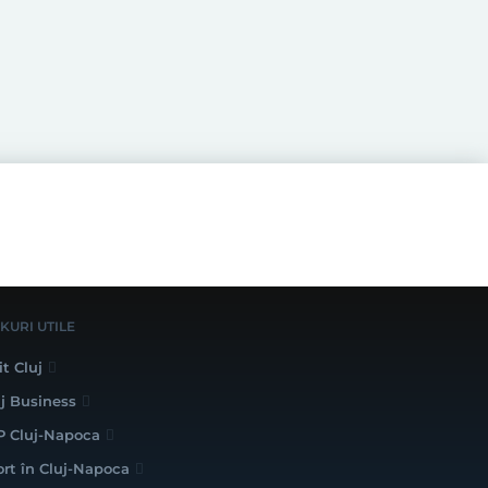
NKURI UTILE
it Cluj
uj Business
P Cluj-Napoca
ort în Cluj-Napoca