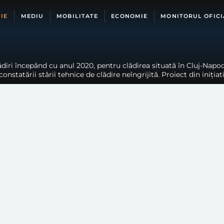
IE
MEDIU
MOBILITATE
ECONOMIE
MONITORUL OFICI
iri începând cu anul 2020, pentru clădirea situată în Cluj-Napoca
tării stării tehnice de clădire neîngrijită. Proiect din inițiat