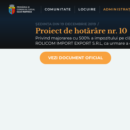
Skip
to
COMUNITATE
LOCUIRE
ADMINISTRAȚ
content
ȘEDINȚA DIN 19 DECEMBRIE 2019
/
Proiect de hotărâre nr. 10
Privind majorarea cu 500% a impozitului pe clăd
ROLICOM IMPORT EXPORT S.R.L, ca urmare a consta
VEZI DOCUMENT OFICIAL