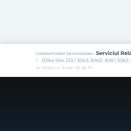
Serviciul Rel
COMPARTIMENT RESPONSABIL:
0264 594 223 / 3063; 3060; 3061; 3062; 
str. Moților nr. 3 cam. 95, 96, 97