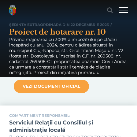
Skip
to
content
ȘEDINTA EXTRAORDINARĂ DIN 22 DECEMBRIE 2023
/
Proiect de hotarare nr. 10
Privind majorarea cu 300% a impozitului pe clădiri
începând cu anul 2024, pentru clădirea situată în
municipiul Cluj-Napoca, str. G-ral Traian Moșoiu nr. 72
(fosta str. Dostoievski), înscrisă în C.F. nr. 269508, nr.
cadastral 269508-C1, proprietatea doamnei Crivii Andra,
ca urmare a constatării stării tehnice de clădire
neîngrijită. Proiect din inițiativa primarului.
VEZI DOCUMENT OFICIAL
COMPARTIMENT RESPONSABIL:
Serviciul Relaţii cu Consiliul şi
administraţie locală