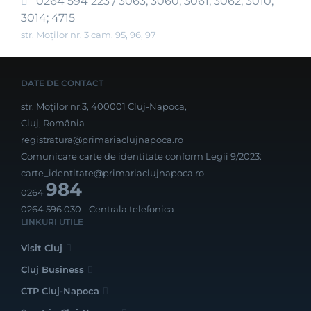
0264 594 223 / 3063; 3060; 3061; 3062; 3010;
3014; 4715
str. Moților nr. 3 cam. 95, 96, 97
DATE DE CONTACT
str. Moților nr.3, 400001 Cluj-Napoca,
Cluj, România
registratura@primariaclujnapoca.ro
Comunicare carte de identitate conform Legii 9/2023:
carte_identitate@primariaclujnapoca.ro
984
0264
0264 596 030
- Centrala telefonica
LINKURI UTILE
Visit Cluj
Cluj Business
CTP Cluj-Napoca