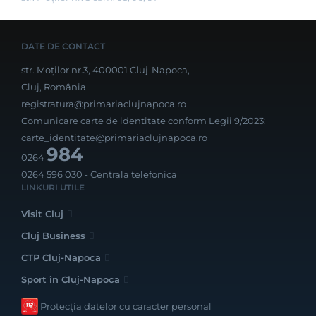
DATE DE CONTACT
str. Moților nr.3, 400001 Cluj-Napoca,
Cluj, România
registratura@primariaclujnapoca.ro
Comunicare carte de identitate conform Legii 9/2023:
carte_identitate@primariaclujnapoca.ro
984
0264
0264 596 030
- Centrala telefonica
LINKURI UTILE
Visit Cluj
Cluj Business
CTP Cluj-Napoca
Sport în Cluj-Napoca
Protecția datelor cu caracter personal